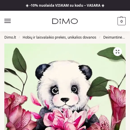
☀️ -10% nuolaida VISKAM su kodu – VASARA ☀️
0
Dimo.lt
Hobių ir laisvalaikio prekės, unikalios dovanos
Deimantinės Mozaikos
/
/