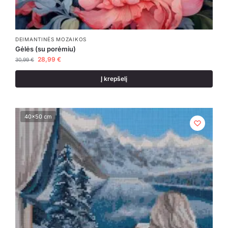
DEIMANTINĖS MOZAIKOS
Gėlės (su porėmiu)
28,99
€
30,99
€
Į krepšelį
40x50 cm