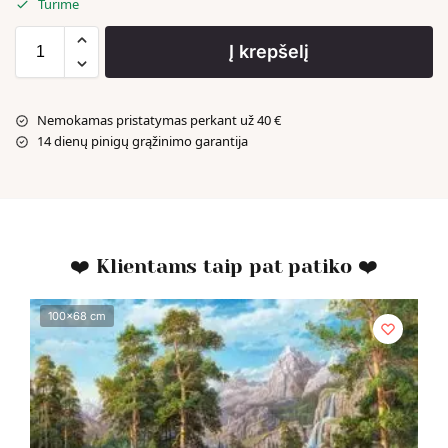
Turime
Į krepšelį
Nemokamas pristatymas perkant už 40 €
14 dienų pinigų grąžinimo garantija
❤️ Klientams taip pat patiko ❤️
100x68 cm