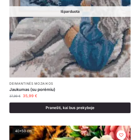
Išparduota
DEIMANTINĖS MOZAIKOS
Jaukumas (su porėmiu)
35,99
€
37,99
€
Pranešti, kai bus prekyboje
40x50 cm