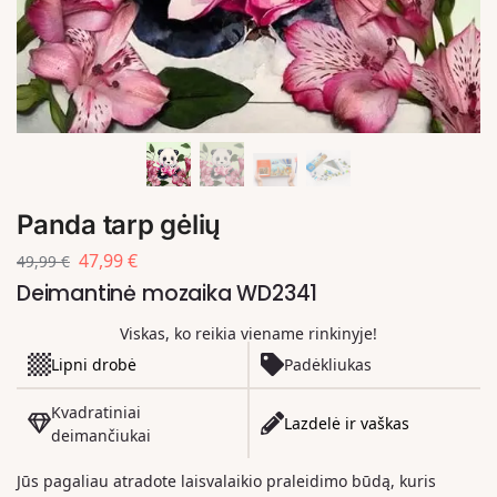
Panda tarp gėlių
47,99
€
49,99
€
Deimantinė mozaika WD2341
Viskas, ko reikia viename rinkinyje!
Lipni drobė
Padėkliukas
Kvadratiniai
Lazdelė ir vaškas
deimančiukai
Jūs pagaliau atradote laisvalaikio praleidimo būdą, kuris