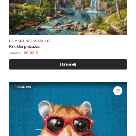
DEIMANTINĖS MOZAIKOS
Krioklio peizažas
99,99
€
109,99
€
Į krepšelį
30x40 cm