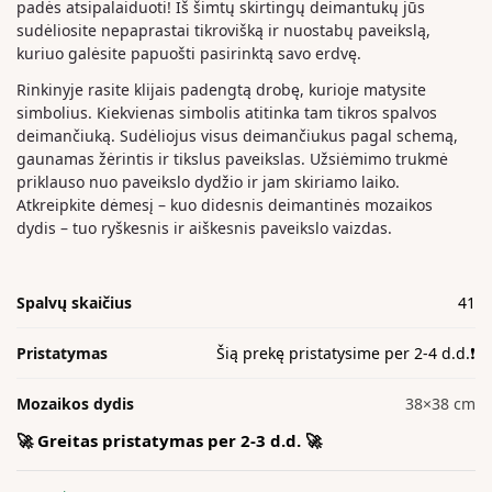
padės atsipalaiduoti! Iš šimtų skirtingų deimantukų jūs
sudėliosite nepaprastai tikrovišką ir nuostabų paveikslą,
kuriuo galėsite papuošti pasirinktą savo erdvę.
Rinkinyje rasite klijais padengtą drobę, kurioje matysite
simbolius. Kiekvienas simbolis atitinka tam tikros spalvos
deimančiuką. Sudėliojus visus deimančiukus pagal schemą,
gaunamas žėrintis ir tikslus paveikslas. Užsiėmimo trukmė
priklauso nuo paveikslo dydžio ir jam skiriamo laiko.
Atkreipkite dėmesį – kuo didesnis deimantinės mozaikos
dydis – tuo ryškesnis ir aiškesnis paveikslo vaizdas.
Spalvų skaičius
41
Pristatymas
Šią prekę pristatysime per 2-4 d.d.❗️
Mozaikos dydis
38×38 cm
🚀 Greitas pristatymas per 2-3 d.d. 🚀