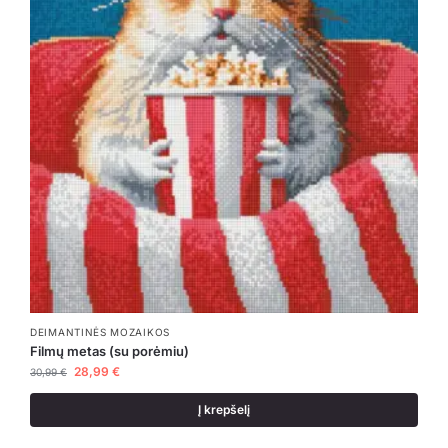
DEIMANTINĖS MOZAIKOS
Filmų metas (su porėmiu)
28,99
€
30,99
€
Į krepšelį