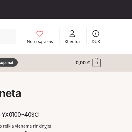
Ieškoti
Norų sąrašas
Klientui
DUK
0,00
€
kuponai
0
neta
s YX0100-40SC
ko reikia viename rinkinyje!