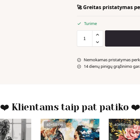
🚀 Greitas pristatymas per
Turime
Nemokamas pristatymas perka
14 dienų pinigų grąžinimo gar
❤️ Klientams taip pat patiko ❤
40x50 cm
40x50 cm