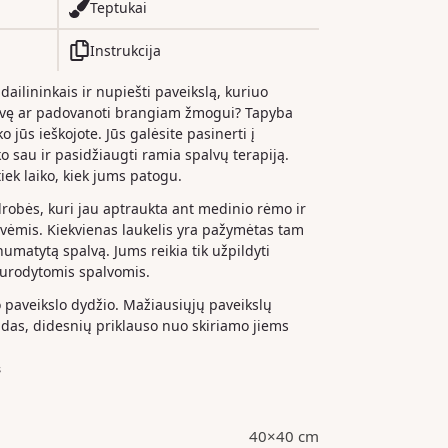
Teptukai
Instrukcija
 dailininkais ir nupiešti paveikslą, kuriuo
dvę ar padovanoti brangiam žmogui? Tapyba
o jūs ieškojote. Jūs galėsite pasinerti į
iko sau ir pasidžiaugti ramia spalvų terapiją.
iek laiko, kiek jums patogu.
drobės, kuri jau aptraukta ant medinio rėmo ir
ėmis. Kiekvienas laukelis yra pažymėtas tam
 numatytą spalvą. Jums reikia tik užpildyti
nurodytomis spalvomis.
paveikslo dydžio. Mažiausiųjų paveikslų
das, didesnių priklauso nuo skiriamo jiems
s
40×40 cm