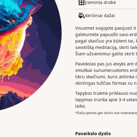
Įrėminta drobė
Akriliniai dažai
Visuomet svajojote pasijusti it
galėtumėte papuošti savo er
pagal skaičius yra būtent tai, k
savotišką meditaciją, skirti la
Šiam užsiėmimui galite skirti t
Paveikslas pas jus atvyks ant 
smulkiai sunumeruotomis erdv
tikru skaičiumi, kuris atitinka
skirtingas tuščias formas su 
Tapybos trukmė priklauso nuo 
tapymas trunka apie 3-4 valan
laiko.
*Dažų spalvos gali skirtis nuo nuotrauko
Paveikslo dydis