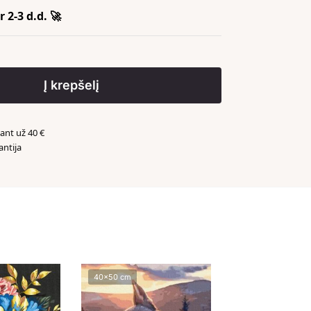
 2-3 d.d. 🚀
Į krepšelį
nt už 40 €
antija
️
40x50 cm