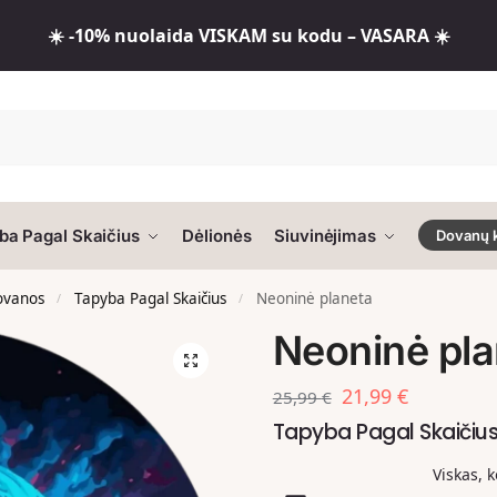
☀️ -10% nuolaida VISKAM su kodu – VASARA ☀️
ba Pagal Skaičius
Dėlionės
Siuvinėjimas
Dovanų 
dovanos
Tapyba Pagal Skaičius
Neoninė planeta
/
/
Neoninė pla
21,99
€
25,99
€
Tapyba Pagal Skaičiu
Viskas, 