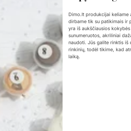
Dimo.lt produkcijai keliame
dirbame tik su patikimais ir
yra iš aukščiausios kokybės
sunumeruotos, akriliniai daž
naudoti. Jūs galite rinktis i
rinkinių, todėl tikime, kad a
laiką.