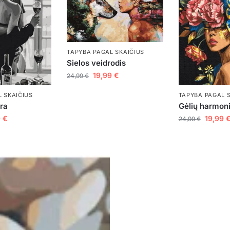
TAPYBA PAGAL SKAIČIUS
Sielos veidrodis
19,99
€
24,99
€
TAPYBA PAGAL 
 SKAIČIUS
Gėlių harmoni
ora
19,99
9
€
24,99
€