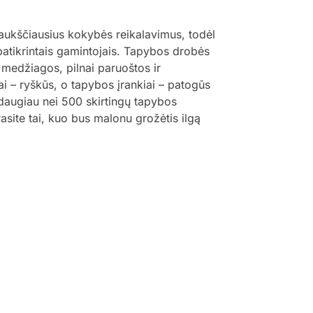
 aukščiausius kokybės reikalavimus, todėl
 patikrintais gamintojais. Tapybos drobės
 medžiagos, pilnai paruoštos ir
ai – ryškūs, o tapybos įrankiai – patogūs
š daugiau nei 500 skirtingų tapybos
trasite tai, kuo bus malonu grožėtis ilgą