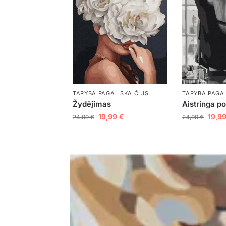
TAPYBA PAGAL SKAIČIUS
TAPYBA PAGAL
Žydėjimas
Aistringa p
19,99
€
19,9
24,99
€
24,99
€