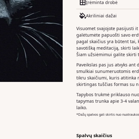
Įrėminta drobė
Akriliniai dažai
Visuomet svajojote pasijusti it
galėtumėte papuošti savo er
pagal skaičius yra būtent tai, k
savotišką meditaciją, skirti la
Šiam užsiėmimui galite skirti t
Paveikslas pas jus atvyks ant 
smulkiai sunumeruotomis erdv
tikru skaičiumi, kuris atitinka
skirtingas tuščias formas su 
Tapybos trukmė priklauso nuo 
tapymas trunka apie 3-4 valan
laiko.
*Dažų spalvos gali skirtis nuo nuotrauko
Spalvų skaičius