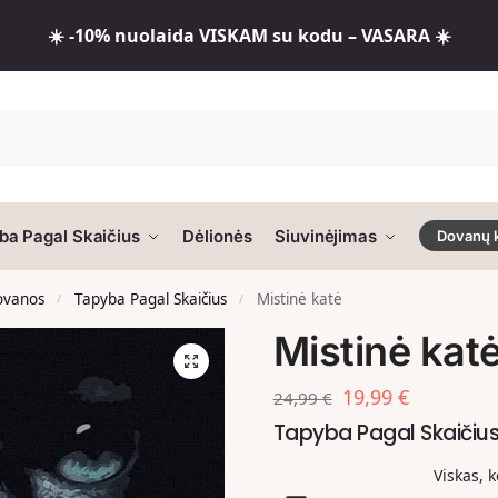
☀️ -10% nuolaida VISKAM su kodu – VASARA ☀️
ba Pagal Skaičius
Dėlionės
Siuvinėjimas
Dovanų 
dovanos
Tapyba Pagal Skaičius
Mistinė katė
/
/
Mistinė kat
19,99
€
24,99
€
Tapyba Pagal Skaičiu
Viskas, 