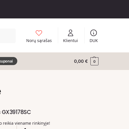
Ieškoti
Norų sąrašas
Klientui
DUK
0,00
€
kuponai
0
ė
s GX39178SC
ko reikia viename rinkinyje!