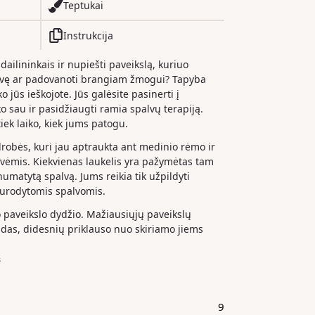
Teptukai
Instrukcija
 dailininkais ir nupiešti paveikslą, kuriuo
dvę ar padovanoti brangiam žmogui? Tapyba
o jūs ieškojote. Jūs galėsite pasinerti į
iko sau ir pasidžiaugti ramia spalvų terapiją.
iek laiko, kiek jums patogu.
drobės, kuri jau aptraukta ant medinio rėmo ir
ėmis. Kiekvienas laukelis yra pažymėtas tam
 numatytą spalvą. Jums reikia tik užpildyti
nurodytomis spalvomis.
paveikslo dydžio. Mažiausiųjų paveikslų
das, didesnių priklauso nuo skiriamo jiems
s
9