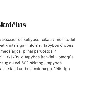
Skaičius
 aukščiausius kokybės reikalavimus, todėl
 patikrintais gamintojais. Tapybos drobės
 medžiagos, pilnai paruoštos ir
ai – ryškūs, o tapybos įrankiai – patogūs
š daugiau nei 500 skirtingų tapybos
trasite tai, kuo bus malonu grožėtis ilgą