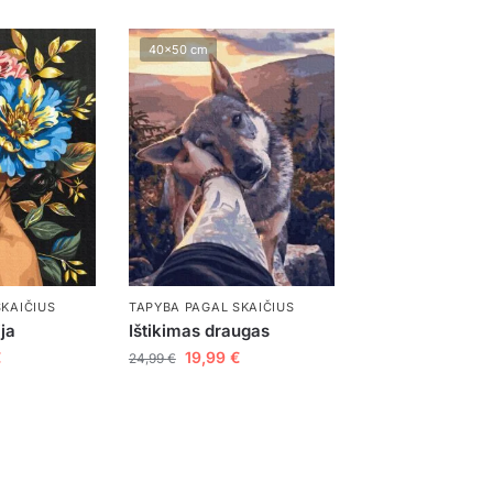
40x50 cm
SKAIČIUS
TAPYBA PAGAL SKAIČIUS
ja
Ištikimas draugas
€
19,99
€
24,99
€