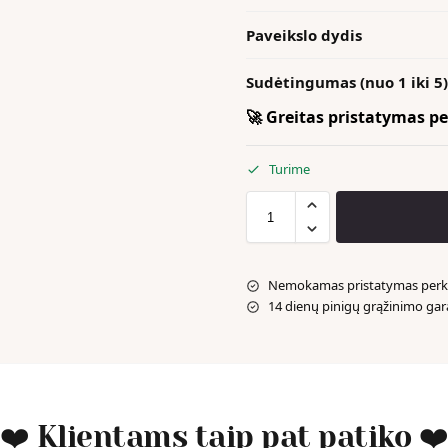
Paveikslo dydis
Sudėtingumas (nuo 1 iki 5)
🚀 Greitas pristatymas per
Turime
Nemokamas pristatymas perka
14 dienų pinigų grąžinimo gar
❤️ Klientams taip pat patiko ❤