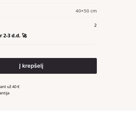
40×50 cm
2
 2-3 d.d. 🚀
Į krepšelį
nt už 40 €
antija
️