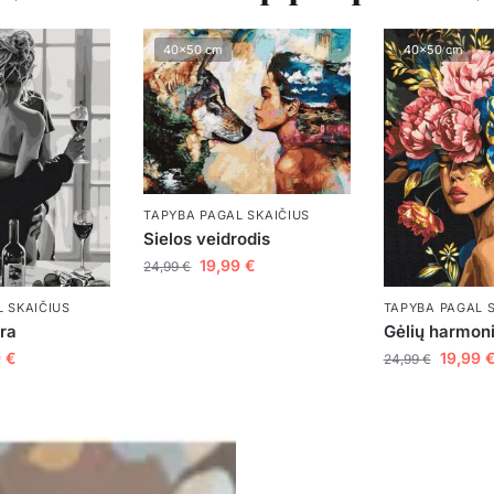
40x50 cm
40x50 cm
TAPYBA PAGAL SKAIČIUS
Sielos veidrodis
19,99
€
24,99
€
TAPYBA PAGAL 
 SKAIČIUS
Gėlių harmoni
ora
19,99
9
€
24,99
€