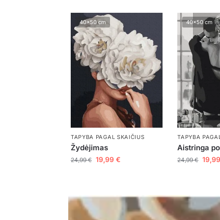
40x50 cm
40x50 cm
TAPYBA PAGAL SKAIČIUS
TAPYBA PAGAL
Žydėjimas
Aistringa p
19,99
€
19,9
24,99
€
24,99
€