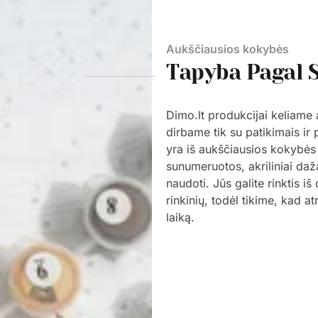
Aukščiausios kokybės
Tapyba Pagal 
Dimo.lt produkcijai keliame
dirbame tik su patikimais ir
yra iš aukščiausios kokybės
sunumeruotos, akriliniai daž
naudoti. Jūs galite rinktis i
rinkinių, todėl tikime, kad a
laiką.