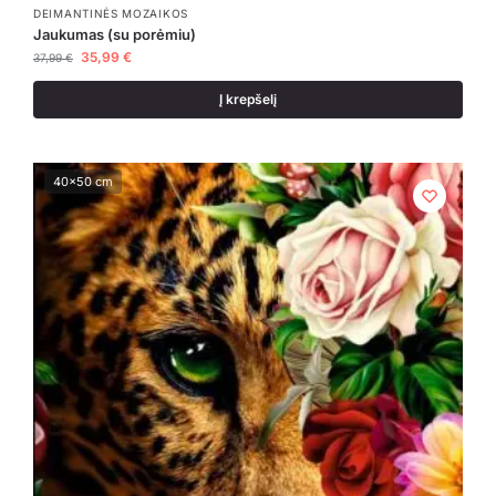
DEIMANTINĖS MOZAIKOS
Jaukumas (su porėmiu)
35,99
€
37,99
€
Į krepšelį
40x50 cm