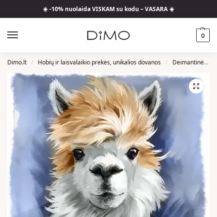
☀️ -10% nuolaida VISKAM su kodu – VASARA ☀️
0
Dimo.lt
Hobių ir laisvalaikio prekės, unikalios dovanos
Deimantinės Mozaikos
/
/