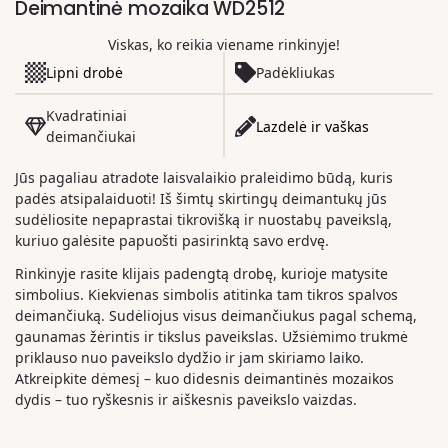
Deimantinė mozaika WD2512
Viskas, ko reikia viename rinkinyje!
Lipni drobė
Padėkliukas
Kvadratiniai
Lazdelė ir vaškas
deimančiukai
Jūs pagaliau atradote laisvalaikio praleidimo būdą, kuris
padės atsipalaiduoti! Iš šimtų skirtingų deimantukų jūs
sudėliosite nepaprastai tikrovišką ir nuostabų paveikslą,
kuriuo galėsite papuošti pasirinktą savo erdvę.
Rinkinyje rasite klijais padengtą drobę, kurioje matysite
simbolius. Kiekvienas simbolis atitinka tam tikros spalvos
deimančiuką. Sudėliojus visus deimančiukus pagal schemą,
gaunamas žėrintis ir tikslus paveikslas. Užsiėmimo trukmė
priklauso nuo paveikslo dydžio ir jam skiriamo laiko.
Atkreipkite dėmesį – kuo didesnis deimantinės mozaikos
dydis – tuo ryškesnis ir aiškesnis paveikslo vaizdas.