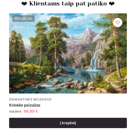
❤️ Klientams taip pat patiko ❤️
100x68 cm
DEIMANTINĖS MOZAIKOS
Krioklio peizažas
99,99
€
109,99
€
Į krepšelį