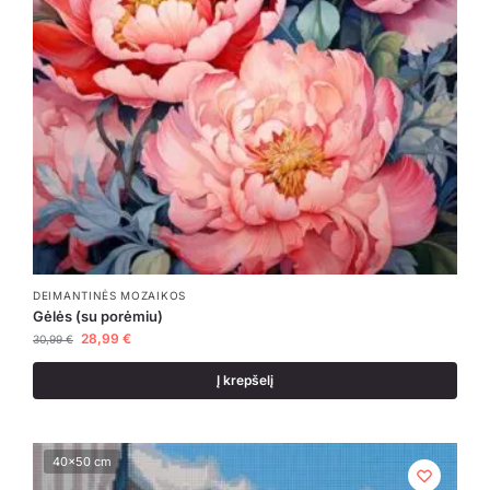
DEIMANTINĖS MOZAIKOS
Gėlės (su porėmiu)
28,99
€
30,99
€
Į krepšelį
40x50 cm