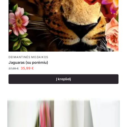
DEIMANTINĖS MOZAIKOS
Jaguaras (su porėmiu)
35,99
€
37,99
€
Į krepšelį