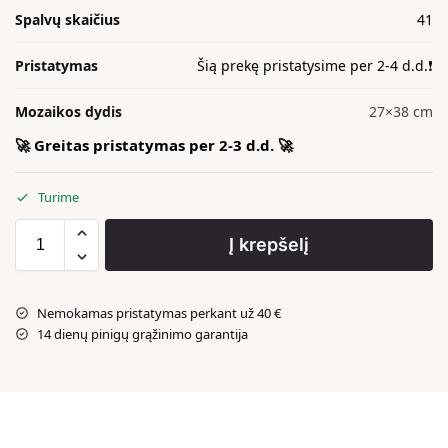
Spalvų skaičius
41
Pristatymas
Šią prekę pristatysime per 2-4 d.d.❗️
Mozaikos dydis
27×38 cm
🚀 Greitas pristatymas per 2-3 d.d. 🚀
Turime
Į krepšelį
Nemokamas pristatymas perkant už 40 €
14 dienų pinigų grąžinimo garantija