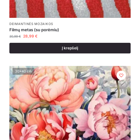
DEIMANTINĖS MOZAIKOS
Filmų metas (su porėmiu)
28,99
€
30,99
€
Į krepšelį
30x40 cm