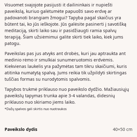
Visuomet svajojote pasijusti it dailininkais ir nupiešti
paveikslą, kuriuo galėtumėte papuošti savo erdvę ar
padovanoti brangiam žmogui? Tapyba pagal skaičius yra
būtent tai, ko jūs ieškojote. Jūs galėsite pasinerti į savotišką
meditaciją, skirti laiko sau ir pasidžiaugti ramia spalvų
terapiją. Šiam užsiėmimui galite skirti tiek laiko, kiek jums
patogu.
Paveikslas pas jus atvyks ant drobės, kuri jau aptraukta ant
medinio rėmo ir smulkiai sunumeruotomis erdvėmis.
Kiekvienas laukelis yra pažymėtas tam tikru skaičiumi, kuris
atitinka numatytą spalvą. Jums reikia tik užpildyti skirtingas
tuščias formas su nurodytomis spalvomis.
Tapybos trukmė priklauso nuo paveikslo dydžio. Mažiausiųjų
paveikslų tapymas trunka apie 3-4 valandas, didesnių
priklauso nuo skiriamo jiems laiko.
*Dažų spalvos gali skirtis nuo nuotraukos
Paveikslo dydis
40×50 cm