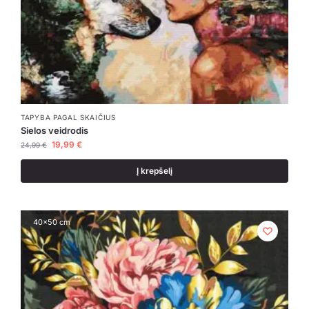
TAPYBA PAGAL SKAIČIUS
Sielos veidrodis
19,99
€
24,99
€
Į krepšelį
40x50 cm