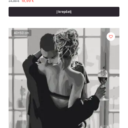
19,99
€
24,99
€
Į krepšelį
40x50 cm