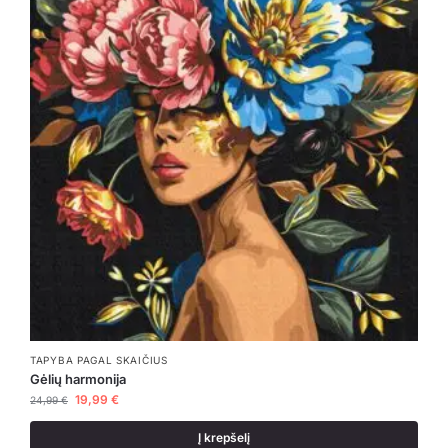
TAPYBA PAGAL SKAIČIUS
Gėlių harmonija
19,99
€
24,99
€
Į krepšelį