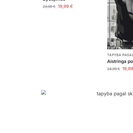
19,99
€
24,99
€
TAPYBA PAGAL
Aistringa p
19,9
24,99
€