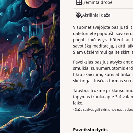
Įrėminta drobė
Akriliniai dažai
Visuomet svajojote pasijusti it
galėtumėte papuošti savo er
pagal skaičius yra būtent tai, k
savotišką meditaciją, skirti la
Šiam užsiėmimui galite skirti t
Paveikslas pas jus atvyks ant 
smulkiai sunumeruotomis erdv
tikru skaičiumi, kuris atitinka
skirtingas tuščias formas su 
Tapybos trukmė priklauso nuo 
tapymas trunka apie 3-4 valan
laiko.
*Dažų spalvos gali skirtis nuo nuotrauko
Paveikslo dydis