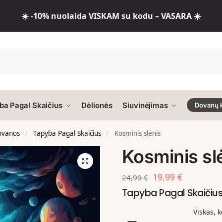
☀️ -10% nuolaida VISKAM su kodu – VASARA ☀️
ba Pagal Skaičius
Dėlionės
Siuvinėjimas
Dovanų 
dovanos
Tapyba Pagal Skaičius
Kosminis slėnis
/
/
Kosminis sl
19,99
€
24,99
€
Tapyba Pagal Skaičiu
Viskas, 