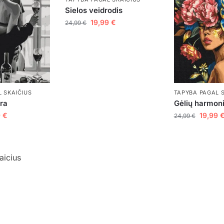
Sielos veidrodis
19,99
€
24,99
€
TAPYBA PAGAL 
 SKAIČIUS
Gėlių harmoni
ora
19,99
9
€
24,99
€