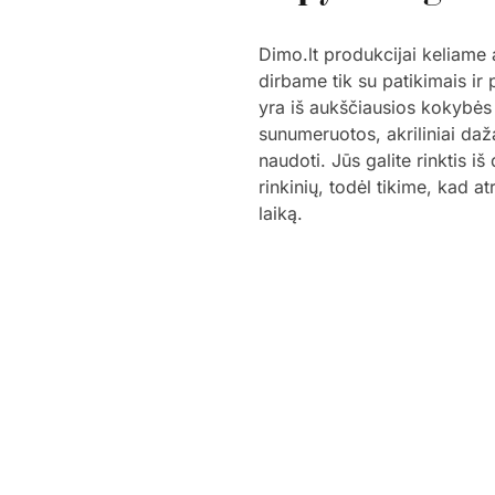
Dimo.lt produkcijai keliame
dirbame tik su patikimais ir
yra iš aukščiausios kokybės
sunumeruotos, akriliniai daž
naudoti. Jūs galite rinktis i
rinkinių, todėl tikime, kad a
laiką.