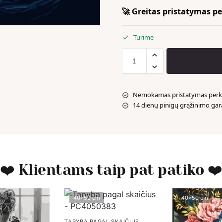
🚀 Greitas pristatymas per
Turime
Nemokamas pristatymas perka
14 dienų pinigų grąžinimo gar
❤️ Klientams taip pat patiko ❤
40x50 cm
40x50 cm
TAPYBA PAGAL SKAIČIUS