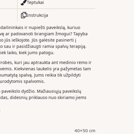
Teptukai
Instrukcija
 dailininkais ir nupiešti paveikslą, kuriuo
dvę ar padovanoti brangiam žmogui? Tapyba
o jūs ieškojote. Jūs galėsite pasinerti į
iko sau ir pasidžiaugti ramia spalvų terapiją.
iek laiko, kiek jums patogu.
drobės, kuri jau aptraukta ant medinio rėmo ir
ėmis. Kiekvienas laukelis yra pažymėtas tam
 numatytą spalvą. Jums reikia tik užpildyti
nurodytomis spalvomis.
paveikslo dydžio. Mažiausiųjų paveikslų
das, didesnių priklauso nuo skiriamo jiems
s
40×50 cm