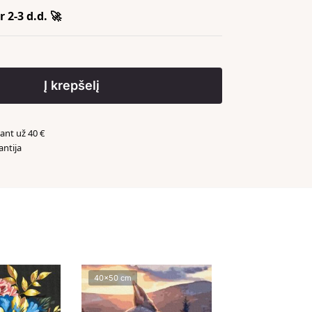
 2-3 d.d. 🚀
Į krepšelį
nt už 40 €
antija
️
40x50 cm