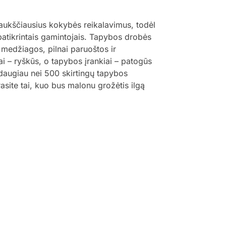
 aukščiausius kokybės reikalavimus, todėl
 patikrintais gamintojais. Tapybos drobės
 medžiagos, pilnai paruoštos ir
ai – ryškūs, o tapybos įrankiai – patogūs
š daugiau nei 500 skirtingų tapybos
trasite tai, kuo bus malonu grožėtis ilgą