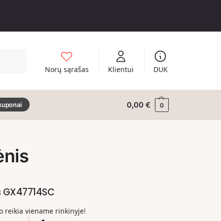
Ieškoti
Norų sąrašas
Klientui
DUK
0,00
€
kuponai
0
ėnis
s GX47714SC
ko reikia viename rinkinyje!