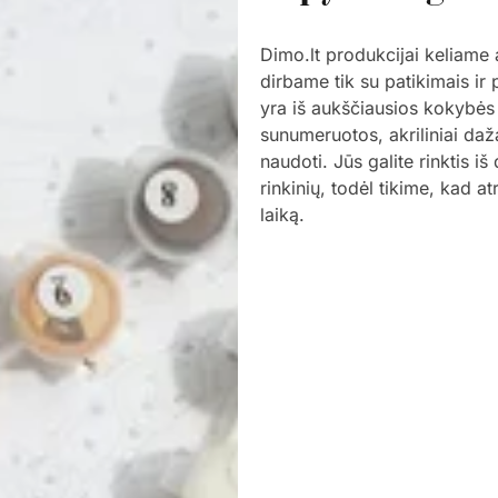
Dimo.lt produkcijai keliame
dirbame tik su patikimais ir
yra iš aukščiausios kokybės
sunumeruotos, akriliniai daž
naudoti. Jūs galite rinktis i
rinkinių, todėl tikime, kad a
laiką.