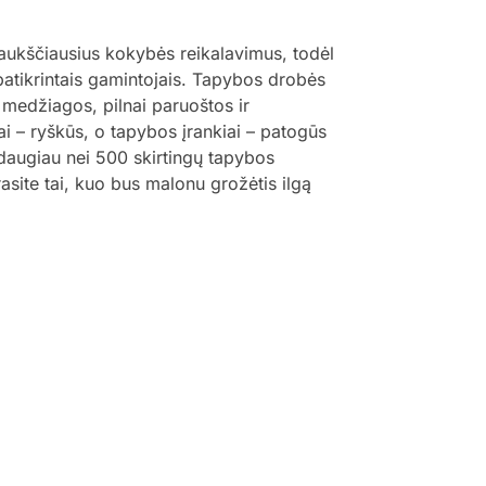
 aukščiausius kokybės reikalavimus, todėl
 patikrintais gamintojais. Tapybos drobės
 medžiagos, pilnai paruoštos ir
ai – ryškūs, o tapybos įrankiai – patogūs
š daugiau nei 500 skirtingų tapybos
trasite tai, kuo bus malonu grožėtis ilgą