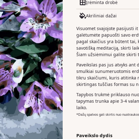
Įrėminta drobė
Akriliniai dažai
Visuomet svajojote pasijusti it
galėtumėte papuošti savo er
pagal skaičius yra būtent tai, k
savotišką meditaciją, skirti la
Šiam užsiėmimui galite skirti t
Paveikslas pas jus atvyks ant 
smulkiai sunumeruotomis erdv
tikru skaičiumi, kuris atitinka
skirtingas tuščias formas su 
Tapybos trukmė priklauso nuo 
tapymas trunka apie 3-4 valan
laiko.
*Dažų spalvos gali skirtis nuo nuotrauko
Paveikslo dydis