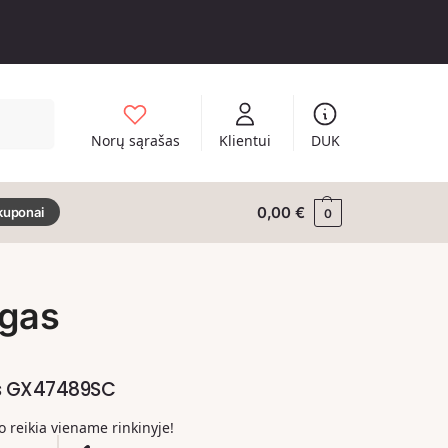
Ieškoti
Norų sąrašas
Klientui
DUK
0,00
€
kuponai
0
agas
us GX47489SC
ko reikia viename rinkinyje!