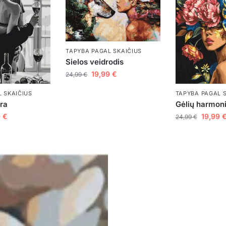
TAPYBA PAGAL SKAIČIUS
Sielos veidrodis
19,99
€
24,99
€
TAPYBA PAGAL 
 SKAIČIUS
Gėlių harmoni
ora
19,99
9
€
24,99
€