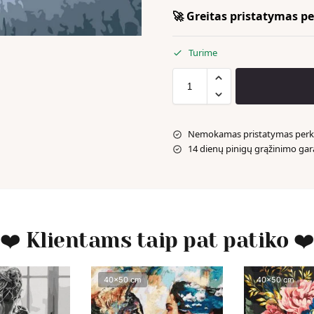
🚀 Greitas pristatymas per
Turime
Nemokamas pristatymas perka
14 dienų pinigų grąžinimo gar
❤️ Klientams taip pat patiko ❤
40x50 cm
40x50 cm