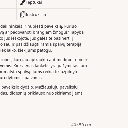
Teptukai
Instrukcija
 dailininkais ir nupiešti paveikslą, kuriuo
dvę ar padovanoti brangiam žmogui? Tapyba
o jūs ieškojote. Jūs galėsite pasinerti į
iko sau ir pasidžiaugti ramia spalvų terapiją.
iek laiko, kiek jums patogu.
drobės, kuri jau aptraukta ant medinio rėmo ir
ėmis. Kiekvienas laukelis yra pažymėtas tam
 numatytą spalvą. Jums reikia tik užpildyti
nurodytomis spalvomis.
paveikslo dydžio. Mažiausiųjų paveikslų
das, didesnių priklauso nuo skiriamo jiems
s
40×50 cm