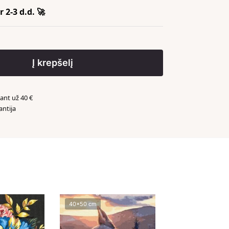
 2-3 d.d. 🚀
Į krepšelį
nt už 40 €
antija
️
40x50 cm