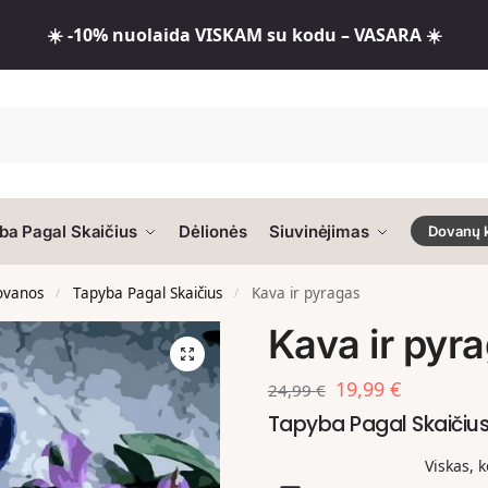
☀️ -10% nuolaida VISKAM su kodu – VASARA ☀️
ba Pagal Skaičius
Dėlionės
Siuvinėjimas
Dovanų 
dovanos
Tapyba Pagal Skaičius
Kava ir pyragas
/
/
Kava ir pyr
19,99
€
24,99
€
Tapyba Pagal Skaiči
Viskas, 