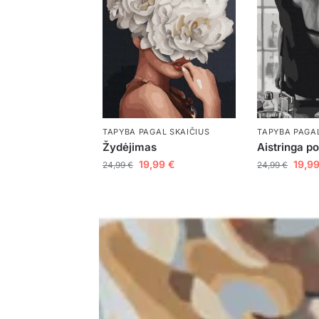
TAPYBA PAGAL SKAIČIUS
TAPYBA PAGAL
Žydėjimas
Aistringa p
19,99
€
19,9
24,99
€
24,99
€