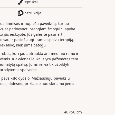
Teptukai
Instrukcija
 dailininkais ir nupiešti paveikslą, kuriuo
dvę ar padovanoti brangiam žmogui? Tapyba
o jūs ieškojote. Jūs galėsite pasinerti į
iko sau ir pasidžiaugti ramia spalvų terapiją.
iek laiko, kiek jums patogu.
drobės, kuri jau aptraukta ant medinio rėmo ir
ėmis. Kiekvienas laukelis yra pažymėtas tam
 numatytą spalvą. Jums reikia tik užpildyti
nurodytomis spalvomis.
paveikslo dydžio. Mažiausiųjų paveikslų
das, didesnių priklauso nuo skiriamo jiems
s
40×50 cm