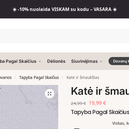
☀️ -10% nuolaida VISKAM su kodu – VASARA ☀️
ba Pagal Skaičius
Dėlionės
Siuvinėjimas
Dovanų 
dovanos
Tapyba Pagal Skaičius
Katė ir šmaukštas
/
/
Katė ir šma
19,99
€
24,99
€
Tapyba Pagal Skaičiu
Viskas, 