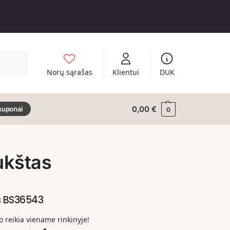
Ieškoti
Norų sąrašas
Klientui
DUK
0,00
€
kuponai
0
ukštas
s BS36543
ko reikia viename rinkinyje!