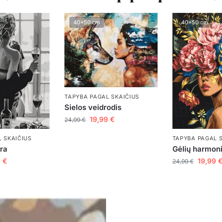
40x50 cm
40x50 cm
TAPYBA PAGAL SKAIČIUS
Sielos veidrodis
19,99
€
24,99
€
TAPYBA PAGAL 
 SKAIČIUS
Gėlių harmoni
ora
19,99
9
€
24,99
€