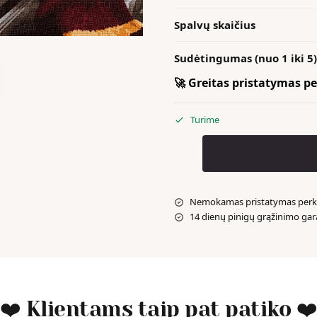
Spalvų skaičius
Sudėtingumas (nuo 1 iki 5)
🚀 Greitas pristatymas per
Turime
Nemokamas pristatymas perka
14 dienų pinigų grąžinimo gar
❤️ Klientams taip pat patiko ❤