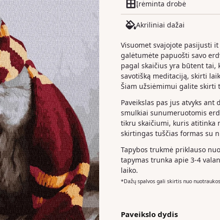
Įrėminta drobė
Akriliniai dažai
Visuomet svajojote pasijusti it
galėtumėte papuošti savo er
pagal skaičius yra būtent tai, k
savotišką meditaciją, skirti la
Šiam užsiėmimui galite skirti t
Paveikslas pas jus atvyks ant 
smulkiai sunumeruotomis erdv
tikru skaičiumi, kuris atitinka
skirtingas tuščias formas su 
Tapybos trukmė priklauso nuo 
tapymas trunka apie 3-4 valan
laiko.
*Dažų spalvos gali skirtis nuo nuotrauko
Paveikslo dydis