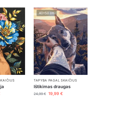
40x50 cm
SKAIČIUS
TAPYBA PAGAL SKAIČIUS
ja
Ištikimas draugas
€
19,99
€
24,99
€