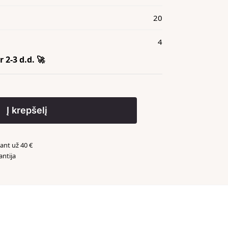
20
4
 2-3 d.d. 🚀
Į krepšelį
nt už 40 €
antija
️