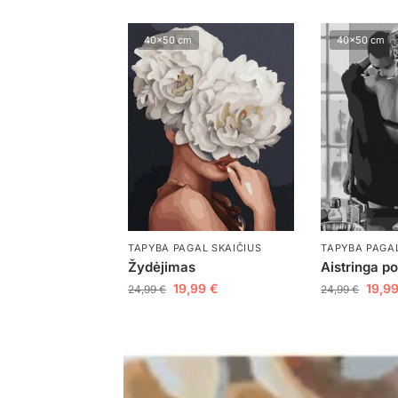
40x50 cm
40x50 cm
TAPYBA PAGAL SKAIČIUS
TAPYBA PAGAL
Žydėjimas
Aistringa p
19,99
€
19,9
24,99
€
24,99
€