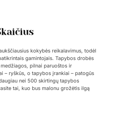
Skaičius
 aukščiausius kokybės reikalavimus, todėl
 patikrintais gamintojais. Tapybos drobės
 medžiagos, pilnai paruoštos ir
ai – ryškūs, o tapybos įrankiai – patogūs
š daugiau nei 500 skirtingų tapybos
trasite tai, kuo bus malonu grožėtis ilgą