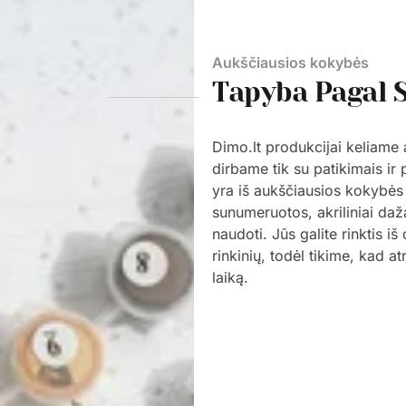
Aukščiausios kokybės
Tapyba Pagal 
Dimo.lt produkcijai keliame
dirbame tik su patikimais ir
yra iš aukščiausios kokybės
sunumeruotos, akriliniai daž
naudoti. Jūs galite rinktis i
rinkinių, todėl tikime, kad a
laiką.