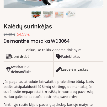
Kalėdų surinkėjas
54,99
€
57,99
€
Deimantinė mozaika WD3064
Viskas, ko reikia viename rinkinyje!
Lipni drobė
Padėkliukas
Kvadratiniai
Lazdelė ir vaškas
deimančiukai
Jūs pagaliau atradote laisvalaikio praleidimo būdą, kuris
padės atsipalaiduoti! Iš šimtų skirtingų deimantukų jūs
sudėliosite nepaprastai tikrovišką ir nuostabų paveikslą,
kuriuo galėsite papuošti pasirinktą savo erdvę.
Rinkinyje rasite klijais padengtą drobę, kurioje matysite