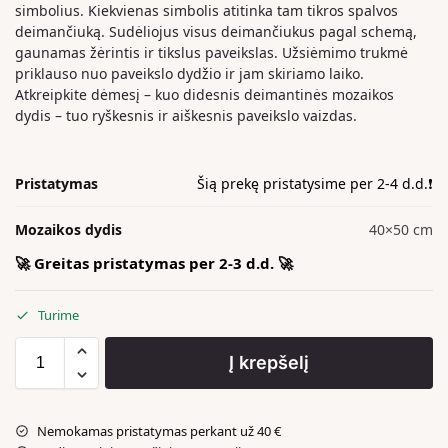
simbolius. Kiekvienas simbolis atitinka tam tikros spalvos
deimančiuką. Sudėliojus visus deimančiukus pagal schemą,
gaunamas žėrintis ir tikslus paveikslas. Užsiėmimo trukmė
priklauso nuo paveikslo dydžio ir jam skiriamo laiko.
Atkreipkite dėmesį – kuo didesnis deimantinės mozaikos
dydis – tuo ryškesnis ir aiškesnis paveikslo vaizdas.
Pristatymas
Šią prekę pristatysime per 2-4 d.d.❗️
Mozaikos dydis
40×50 cm
🚀 Greitas pristatymas per 2-3 d.d. 🚀
Turime
Į krepšelį
Nemokamas pristatymas perkant už 40 €