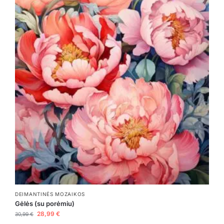
DEIMANTINĖS MOZAIKOS
Gėlės (su porėmiu)
28,99
€
30,99
€