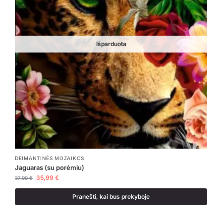
Išparduota
DEIMANTINĖS MOZAIKOS
Jaguaras (su porėmiu)
35,99
€
37,99
€
Pranešti, kai bus prekyboje