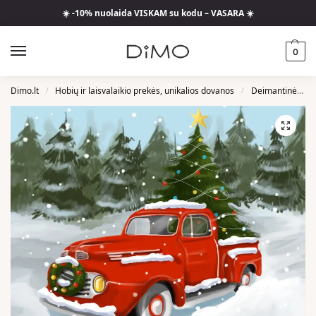
☀️ -10% nuolaida VISKAM su kodu – VASARA ☀️
0
Dimo.lt
Hobių ir laisvalaikio prekės, unikalios dovanos
Deimantinės Mozaikos
/
/