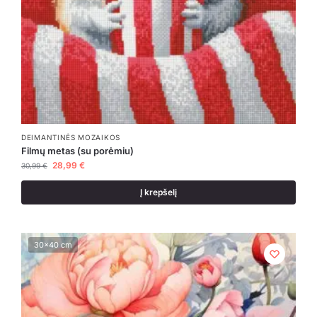
DEIMANTINĖS MOZAIKOS
Filmų metas (su porėmiu)
28,99
€
30,99
€
Į krepšelį
30x40 cm