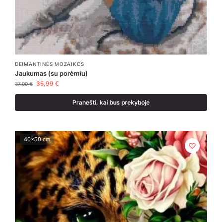
DEIMANTINĖS MOZAIKOS
Jaukumas (su porėmiu)
35,99
€
37,99
€
Pranešti, kai bus prekyboje
40x50 cm