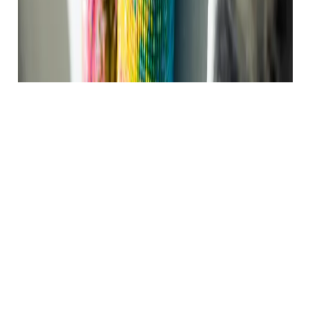
Aukščiausios kokybės
Deimantinės Mozaikos
Dimo.lt produkcijai keliame aukščiausius kokybės
reikalavimus, todėl dirbame tik su patikimais ir patikrintais
gamintojais. Drobės, ant kurių klijuosite deimantukus, yra
lygios ir nesusiglamžiusios, o klijai paskirstyti tolygiai, todėl
išgausite kokybišką paveikslo vaizdą. Jūs galite rinktis iš