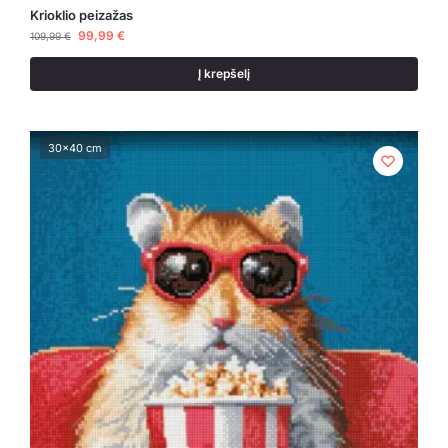
Krioklio peizažas
99,99
€
109,99
€
Į krepšelį
30x40 cm