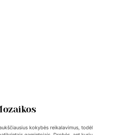
Mozaikos
 aukščiausius kokybės reikalavimus, todėl
patikrintais gamintojais. Drobės, ant kurių