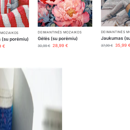
DEIMANTINĖS M
DEIMANTINĖS MOZAIKOS
 MOZAIKOS
Jaukumas (su
Gėlės (su porėmiu)
 (su porėmiu)
35,99
28,99
€
37,99
€
9
€
30,99
€