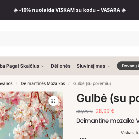
☀️ -10% nuolaida VISKAM su kodu – VASARA ☀️
ba Pagal Skaičius
Dėlionės
Siuvinėjimas
Dovanų 
dovanos
Deimantinės Mozaikos
Gulbė (su porėmiu)
/
/
Gulbė (su p
28,99
€
30,99
€
Deimantinė mozaika 
Viskas, 