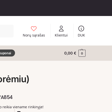
Ieškoti
Norų sąrašas
Klientui
DUK
0,00
€
kuponai
0
orėmiu)
VA854
ko reikia viename rinkinyje!