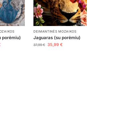
OZAIKOS
DEIMANTINĖS MOZAIKOS
 porėmiu)
Jaguaras (su porėmiu)
€
35,99
€
37,99
€