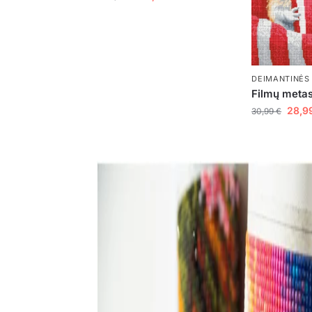
DEIMANTINĖS
Filmų metas
28,9
30,99
€