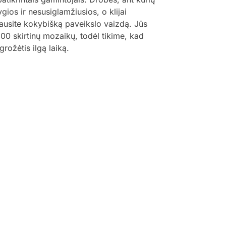
ygios ir nesusiglamžiusios, o klijai
šgausite kokybišką paveikslo vaizdą. Jūs
 800 skirtinų mozaikų, todėl tikime, kad
grožėtis ilgą laiką.