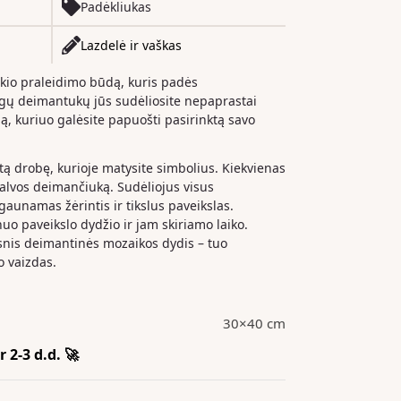
Padėkliukas
Lazdelė ir vaškas
ikio praleidimo būdą, kuris padės
ingų deimantukų jūs sudėliosite nepaprastai
lą, kuriuo galėsite papuošti pasirinktą savo
gtą drobę, kurioje matysite simbolius. Kiekvienas
palvos deimančiuką. Sudėliojus visus
unamas žėrintis ir tikslus paveikslas.
o paveikslo dydžio ir jam skiriamo laiko.
snis deimantinės mozaikos dydis – tuo
o vaizdas.
30×40 cm
 2-3 d.d. 🚀