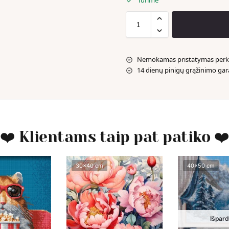
Turime
Nemokamas pristatymas perka
14 dienų pinigų grąžinimo gar
❤️ Klientams taip pat patiko ❤
30x40 cm
40x50 cm
Išpard