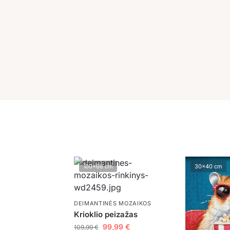
100x68 cm
30x40 cm
DEIMANTINĖS MOZAIKOS
Krioklio peizažas
99,99
€
109,99
€