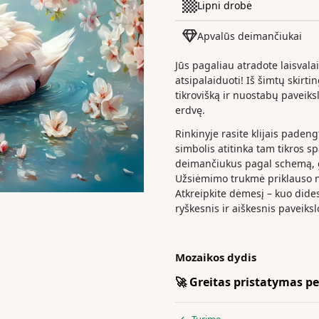
Lipni drobė
Apvalūs deimančiukai
Jūs pagaliau atradote laisvala
atsipalaiduoti! Iš šimtų skirt
tikrovišką ir nuostabų paveiks
erdvę.
Rinkinyje rasite klijais paden
simbolis atitinka tam tikros s
deimančiukus pagal schemą, ga
Užsiėmimo trukmė priklauso nu
Atkreipkite dėmesį – kuo dide
ryškesnis ir aiškesnis paveiksl
Mozaikos dydis
🚀 Greitas pristatymas per