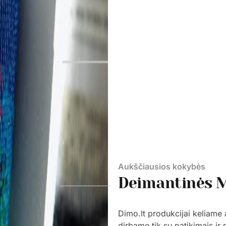
Aukščiausios kokybės
Deimantinės 
Dimo.lt produkcijai keliame
dirbame tik su patikimais ir 