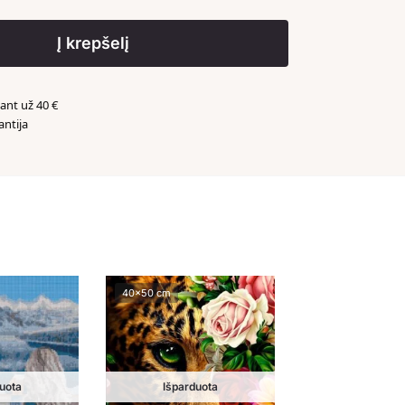
Į krepšelį
nt už 40 €
antija
️
40x50 cm
uota
Išparduota