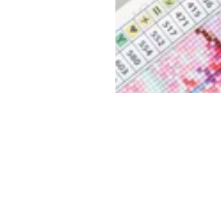
Kūrybingam laisvalaikiui...
riginali dovana
ką dovaną artimam žmogui?
esčius, pasinerti į