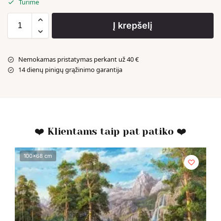
Turime
Į krepšelį
Nemokamas pristatymas perkant už 40 €
14 dienų pinigų grąžinimo garantija
❤️ Klientams taip pat patiko ❤️
100x68 cm