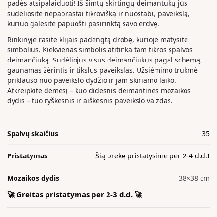
padės atsipalaiduoti! Iš šimtų skirtingų deimantukų jūs
sudėliosite nepaprastai tikrovišką ir nuostabų paveikslą,
kuriuo galėsite papuošti pasirinktą savo erdvę.
Rinkinyje rasite klijais padengtą drobę, kurioje matysite
simbolius. Kiekvienas simbolis atitinka tam tikros spalvos
deimančiuką. Sudėliojus visus deimančiukus pagal schemą,
gaunamas žėrintis ir tikslus paveikslas. Užsiėmimo trukmė
priklauso nuo paveikslo dydžio ir jam skiriamo laiko.
Atkreipkite dėmesį – kuo didesnis deimantinės mozaikos
dydis – tuo ryškesnis ir aiškesnis paveikslo vaizdas.
Spalvų skaičius
35
Pristatymas
Šią prekę pristatysime per 2-4 d.d.❗️
Mozaikos dydis
38×38 cm
🚀 Greitas pristatymas per 2-3 d.d. 🚀