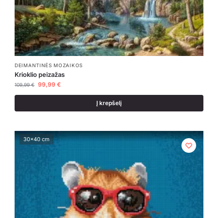
DEIMANTINĖS MOZAIKOS
Krioklio peizažas
99,99
€
109,99
€
Į krepšelį
30x40 cm