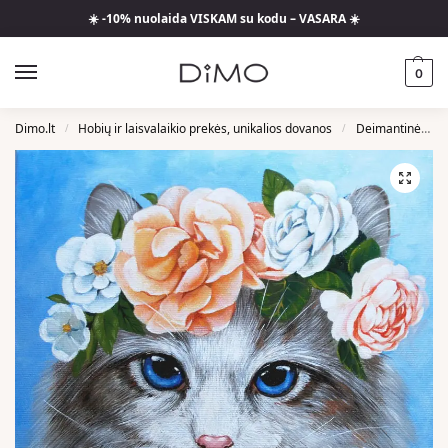
☀️ -10% nuolaida VISKAM su kodu – VASARA ☀️
0
Dimo.lt
Hobių ir laisvalaikio prekės, unikalios dovanos
Deimantinės Mozaikos
/
/