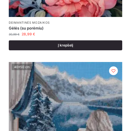
DEIMANTINĖS MOZAIKOS
Gėlės (su porėmiu)
28,99
€
30,99
€
Į krepšelį
40x50 cm