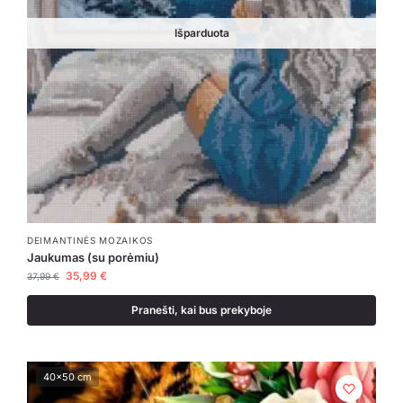
Išparduota
DEIMANTINĖS MOZAIKOS
Jaukumas (su porėmiu)
35,99
€
37,99
€
Pranešti, kai bus prekyboje
40x50 cm