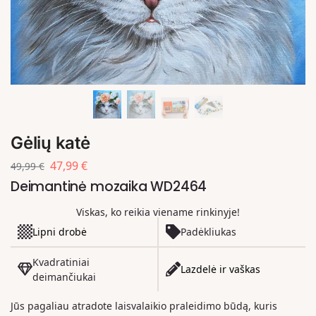
Gėlių katė
47,99
€
49,99
€
Deimantinė mozaika WD2464
Viskas, ko reikia viename rinkinyje!
Lipni drobė
Padėkliukas
Kvadratiniai
Lazdelė ir vaškas
deimančiukai
Jūs pagaliau atradote laisvalaikio praleidimo būdą, kuris