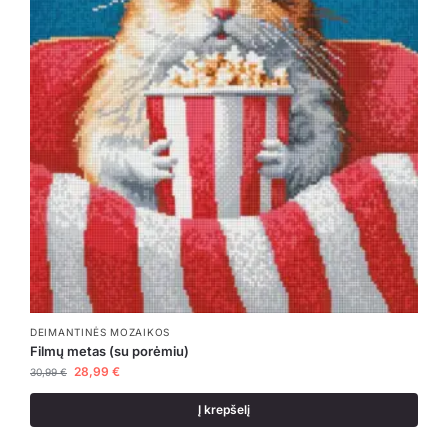
DEIMANTINĖS MOZAIKOS
Filmų metas (su porėmiu)
28,99
€
30,99
€
Į krepšelį