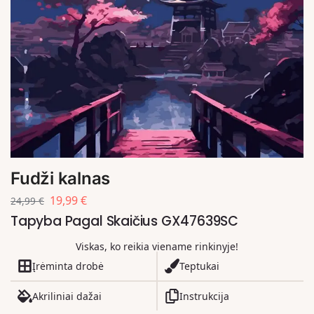
Fudži kalnas
19,99
€
24,99
€
Tapyba Pagal Skaičius GX47639SC
Viskas, ko reikia viename rinkinyje!
Įrėminta drobė
Teptukai
Akriliniai dažai
Instrukcija