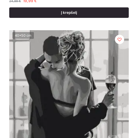
19,99
€
24,99
€
Į krepšelį
40x50 cm