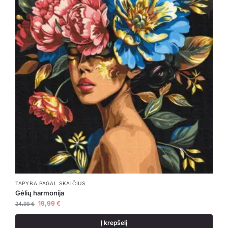
TAPYBA PAGAL SKAIČIUS
Gėlių harmonija
19,99
€
24,99
€
Į krepšelį