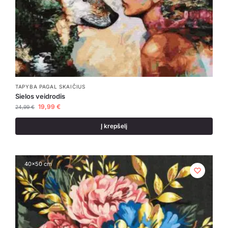
TAPYBA PAGAL SKAIČIUS
Sielos veidrodis
19,99
€
24,99
€
Į krepšelį
40x50 cm