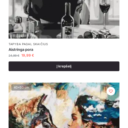
TAPYBA PAGAL SKAIČIUS
Aistringa pora
19,99
€
24,99
€
Į krepšelį
40x50 cm