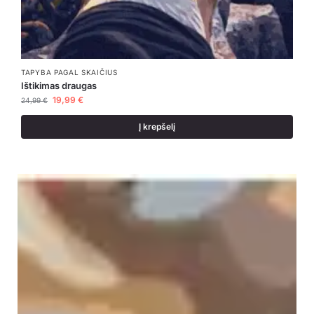
TAPYBA PAGAL SKAIČIUS
Ištikimas draugas
19,99
€
24,99
€
Į krepšelį