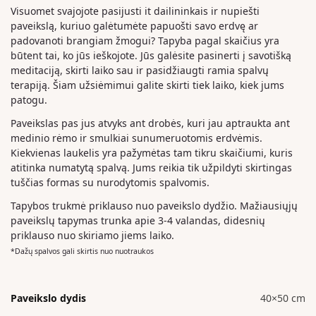
Visuomet svajojote pasijusti it dailininkais ir nupiešti
paveikslą, kuriuo galėtumėte papuošti savo erdvę ar
padovanoti brangiam žmogui? Tapyba pagal skaičius yra
būtent tai, ko jūs ieškojote. Jūs galėsite pasinerti į savotišką
meditaciją, skirti laiko sau ir pasidžiaugti ramia spalvų
terapiją. Šiam užsiėmimui galite skirti tiek laiko, kiek jums
patogu.
Paveikslas pas jus atvyks ant drobės, kuri jau aptraukta ant
medinio rėmo ir smulkiai sunumeruotomis erdvėmis.
Kiekvienas laukelis yra pažymėtas tam tikru skaičiumi, kuris
atitinka numatytą spalvą. Jums reikia tik užpildyti skirtingas
tuščias formas su nurodytomis spalvomis.
Tapybos trukmė priklauso nuo paveikslo dydžio. Mažiausiųjų
paveikslų tapymas trunka apie 3-4 valandas, didesnių
priklauso nuo skiriamo jiems laiko.
*Dažų spalvos gali skirtis nuo nuotraukos
Paveikslo dydis
40×50 cm