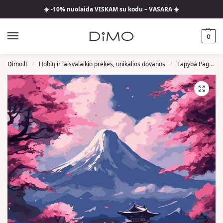
☀️ -10% nuolaida VISKAM su kodu – VASARA ☀️
0
Dimo.lt
Hobių ir laisvalaikio prekės, unikalios dovanos
Tapyba Pagal Skaičius
/
/