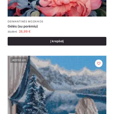
DEIMANTINĖS MOZAIKOS
Gėlės (su porėmiu)
28,99
€
30,99
€
Į krepšelį
40x50 cm