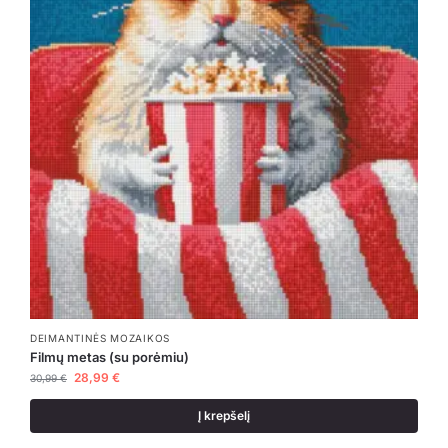
DEIMANTINĖS MOZAIKOS
Filmų metas (su porėmiu)
28,99
€
30,99
€
Į krepšelį