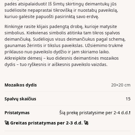
padės atsipalaiduoti! Iš šimtų skirtingų deimantukų jūs
sudėliosite nepaprastai tikrovišką ir nuostabų paveikslą,
kuriuo galėsite papuošti pasirinktą savo erdvę.
Rinkinyje rasite klijais padengtą drobę, kurioje matysite
simbolius. Kiekvienas simbolis atitinka tam tikros spalvos
deimančiuką. Sudėliojus visus deimančiukus pagal schemą,
gaunamas žėrintis ir tikslus paveikslas. Užsiėmimo trukmė
priklauso nuo paveikslo dydžio ir jam skiriamo laiko.
Atkreipkite dėmesį – kuo didesnis deimantinės mozaikos
dydis – tuo ryškesnis ir aiškesnis paveikslo vaizdas.
Mozaikos dydis
20×20 cm
Spalvų skaičius
15
Pristatymas
Šią prekę pristatysime per 2-4 d.d.❗️
🚀 Greitas pristatymas per 2-3 d.d. 🚀