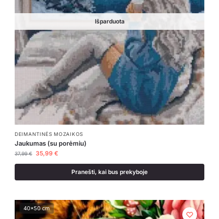
Išparduota
DEIMANTINĖS MOZAIKOS
Jaukumas (su porėmiu)
35,99
€
37,99
€
Pranešti, kai bus prekyboje
40x50 cm