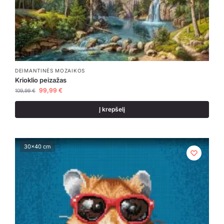
DEIMANTINĖS MOZAIKOS
Krioklio peizažas
99,99
€
109,99
€
Į krepšelį
30x40 cm