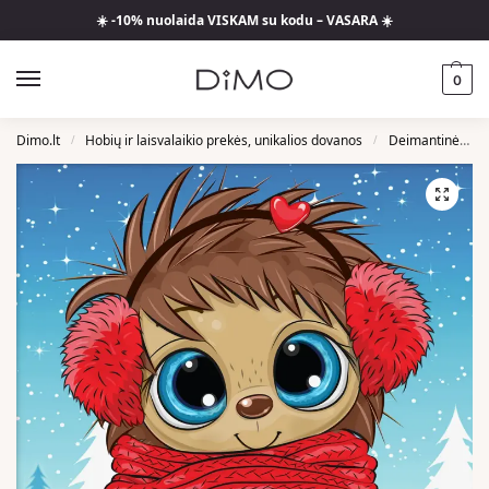
☀️ -10% nuolaida VISKAM su kodu – VASARA ☀️
0
Dimo.lt
Hobių ir laisvalaikio prekės, unikalios dovanos
Deimantinės Mozaikos
/
/