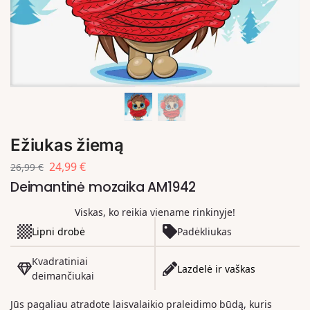
Ežiukas žiemą
24,99
€
26,99
€
Deimantinė mozaika AM1942
Viskas, ko reikia viename rinkinyje!
Lipni drobė
Padėkliukas
Kvadratiniai
Lazdelė ir vaškas
deimančiukai
Jūs pagaliau atradote laisvalaikio praleidimo būdą, kuris