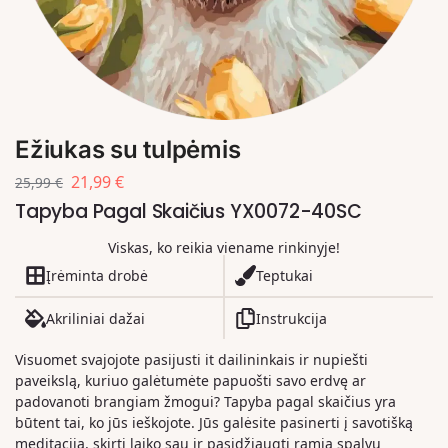
Ežiukas su tulpėmis
21,99
€
25,99
€
Tapyba Pagal Skaičius YX0072-40SC
Viskas, ko reikia viename rinkinyje!
Įrėminta drobė
Teptukai
Akriliniai dažai
Instrukcija
Visuomet svajojote pasijusti it dailininkais ir nupiešti
paveikslą, kuriuo galėtumėte papuošti savo erdvę ar
padovanoti brangiam žmogui? Tapyba pagal skaičius yra
būtent tai, ko jūs ieškojote. Jūs galėsite pasinerti į savotišką
meditaciją, skirti laiko sau ir pasidžiaugti ramia spalvų