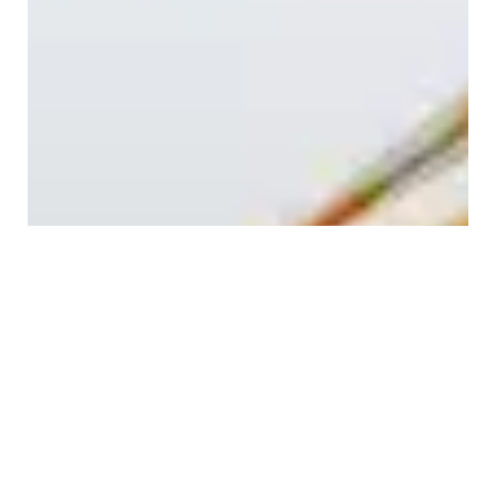
Aukščiausios kokybės