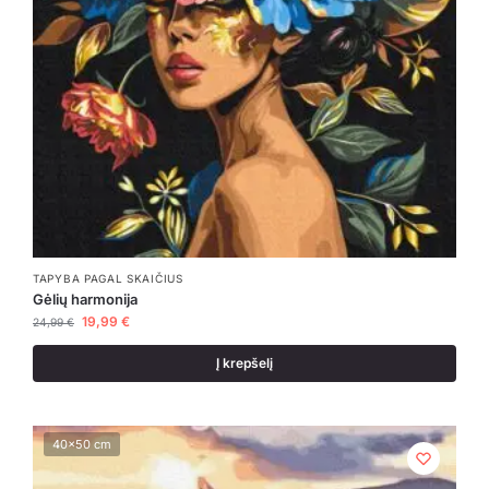
TAPYBA PAGAL SKAIČIUS
Gėlių harmonija
19,99
€
24,99
€
Į krepšelį
40x50 cm