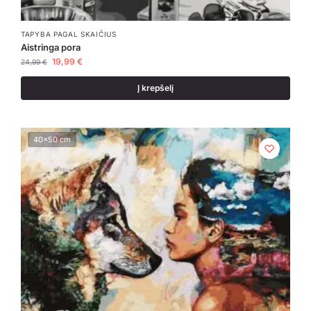
TAPYBA PAGAL SKAIČIUS
Aistringa pora
19,99
€
24,99
€
Į krepšelį
40x50 cm