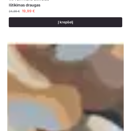
Ištikimas draugas
19,99
€
24,99
€
Į krepšelį