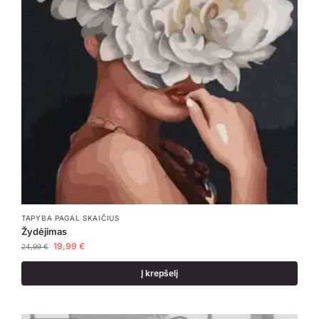
TAPYBA PAGAL SKAIČIUS
Žydėjimas
19,99
€
24,99
€
Į krepšelį