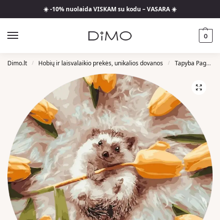
☀️ -10% nuolaida VISKAM su kodu – VASARA ☀️
0
Dimo.lt
Hobių ir laisvalaikio prekės, unikalios dovanos
Tapyba Pagal Skaičius
/
/