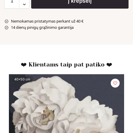
Į krepšelį
Nemokamas pristatymas perkant už 40 €
14 dienų pinigų grąžinimo garantija
❤️ Klientams taip pat patiko ❤️
40x50 cm