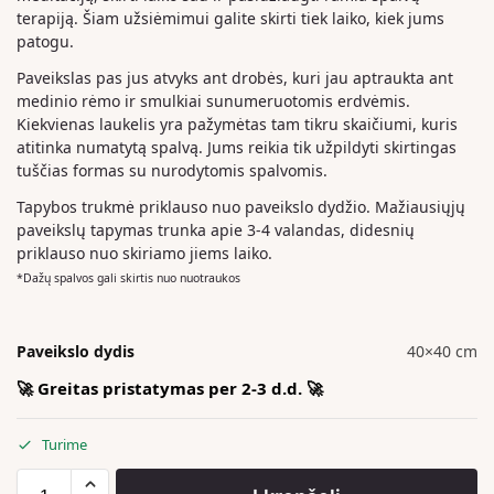
terapiją. Šiam užsiėmimui galite skirti tiek laiko, kiek jums
patogu.
Paveikslas pas jus atvyks ant drobės, kuri jau aptraukta ant
medinio rėmo ir smulkiai sunumeruotomis erdvėmis.
Kiekvienas laukelis yra pažymėtas tam tikru skaičiumi, kuris
atitinka numatytą spalvą. Jums reikia tik užpildyti skirtingas
tuščias formas su nurodytomis spalvomis.
Tapybos trukmė priklauso nuo paveikslo dydžio. Mažiausiųjų
paveikslų tapymas trunka apie 3-4 valandas, didesnių
priklauso nuo skiriamo jiems laiko.
*Dažų spalvos gali skirtis nuo nuotraukos
Paveikslo dydis
40×40 cm
🚀 Greitas pristatymas per 2-3 d.d. 🚀
Turime