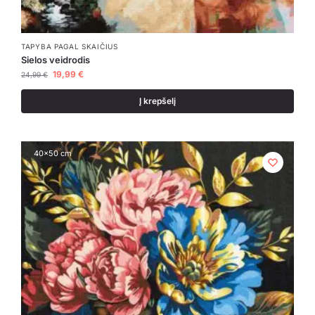
TAPYBA PAGAL SKAIČIUS
Sielos veidrodis
19,99
€
24,99
€
Į krepšelį
40x50 cm