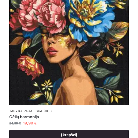
TAPYBA PAGAL SKAIČIUS
Gėlių harmonija
19,99
€
24,99
€
Į krepšelį