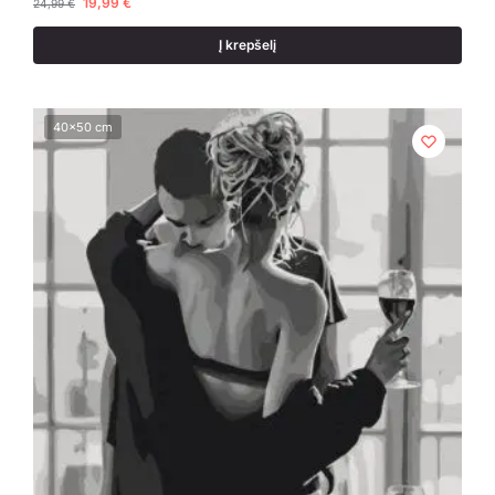
19,99
€
24,99
€
Į krepšelį
40x50 cm