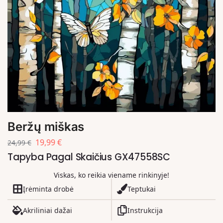
Beržų miškas
19,99
€
24,99
€
Tapyba Pagal Skaičius GX47558SC
Viskas, ko reikia viename rinkinyje!
Įrėminta drobė
Teptukai
Akriliniai dažai
Instrukcija