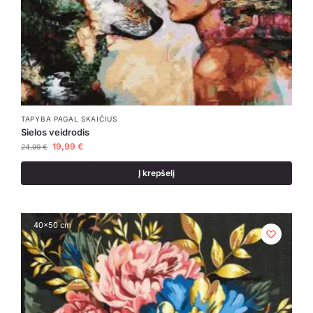
TAPYBA PAGAL SKAIČIUS
Sielos veidrodis
19,99
€
24,99
€
Į krepšelį
40x50 cm