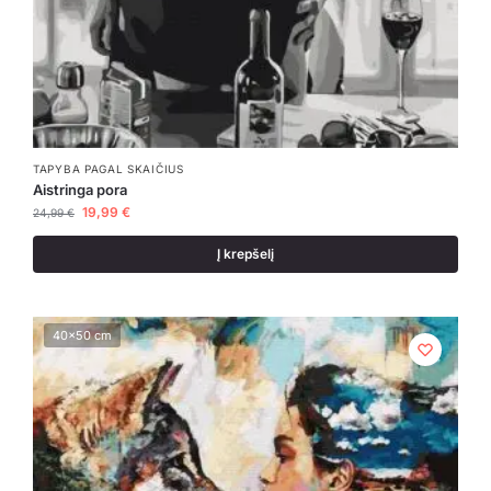
TAPYBA PAGAL SKAIČIUS
Aistringa pora
19,99
€
24,99
€
Į krepšelį
40x50 cm