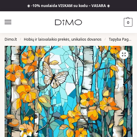
☀️ -10% nuolaida VISKAM su kodu – VASARA ☀️
0
Dimo.lt
Hobių ir laisvalaikio prekės, unikalios dovanos
Tapyba Pagal Skaičius
/
/