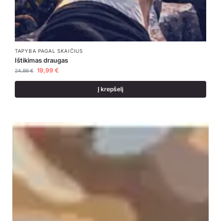
TAPYBA PAGAL SKAIČIUS
Ištikimas draugas
19,99
€
24,99
€
Į krepšelį