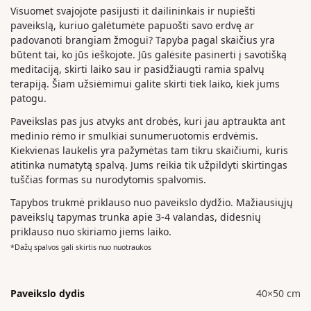
Visuomet svajojote pasijusti it dailininkais ir nupiešti
paveikslą, kuriuo galėtumėte papuošti savo erdvę ar
padovanoti brangiam žmogui? Tapyba pagal skaičius yra
būtent tai, ko jūs ieškojote. Jūs galėsite pasinerti į savotišką
meditaciją, skirti laiko sau ir pasidžiaugti ramia spalvų
terapiją. Šiam užsiėmimui galite skirti tiek laiko, kiek jums
patogu.
Paveikslas pas jus atvyks ant drobės, kuri jau aptraukta ant
medinio rėmo ir smulkiai sunumeruotomis erdvėmis.
Kiekvienas laukelis yra pažymėtas tam tikru skaičiumi, kuris
atitinka numatytą spalvą. Jums reikia tik užpildyti skirtingas
tuščias formas su nurodytomis spalvomis.
Tapybos trukmė priklauso nuo paveikslo dydžio. Mažiausiųjų
paveikslų tapymas trunka apie 3-4 valandas, didesnių
priklauso nuo skiriamo jiems laiko.
*Dažų spalvos gali skirtis nuo nuotraukos
Paveikslo dydis
40×50 cm