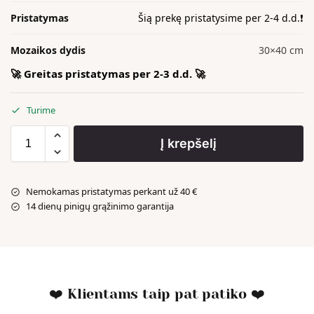
Pristatymas
Šią prekę pristatysime per 2-4 d.d.❗️
Mozaikos dydis
30×40 cm
🚀 Greitas pristatymas per 2-3 d.d. 🚀
Turime
Į krepšelį
Nemokamas pristatymas perkant už 40 €
14 dienų pinigų grąžinimo garantija
❤️ Klientams taip pat patiko ❤️