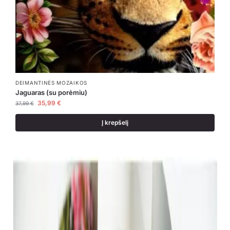
DEIMANTINĖS MOZAIKOS
Jaguaras (su porėmiu)
35,99
€
37,99
€
Į krepšelį