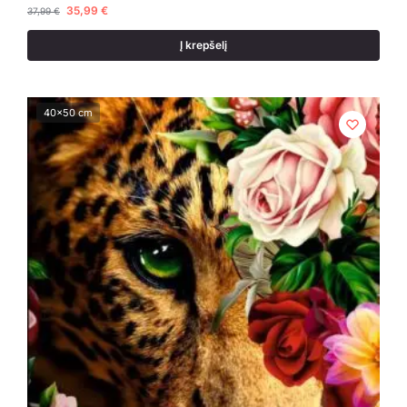
35,99
€
37,99
€
Į krepšelį
40x50 cm