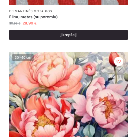
DEIMANTINĖS MOZAIKOS
Filmų metas (su porėmiu)
28,99
€
30,99
€
Į krepšelį
30x40 cm