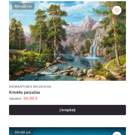
100x68 cm
DEIMANTINĖS MOZAIKOS
Krioklio peizažas
99,99
€
109,99
€
Į krepšelį
30x40 cm