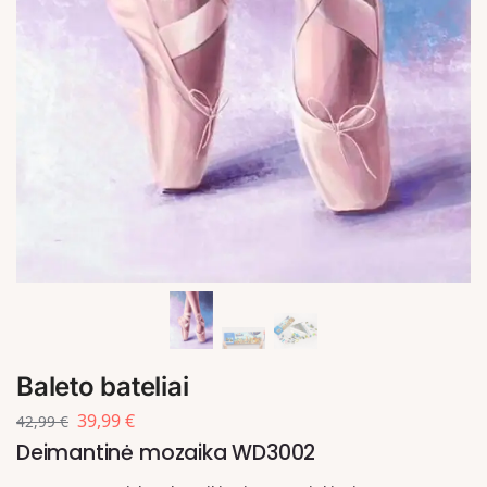
Baleto bateliai
39,99
€
42,99
€
Deimantinė mozaika WD3002