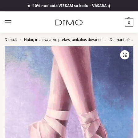
☀️ -10% nuolaida VISKAM su kodu – VASARA ☀️
0
Dimo.lt
Hobių ir laisvalaikio prekės, unikalios dovanos
Deimantinės Mozaikos
/
/