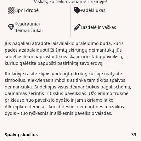
Viskas, ko reikia viename rinkinyje!
Lipni drobė
Padėkliukas
Kvadratiniai
Lazdelė ir vaškas
deimančiukai
Jūs pagaliau atradote laisvalaikio praleidimo būdą, kuris
padės atsipalaiduoti! Iš šimtų skirtingų deimantukų jūs
sudėliosite nepaprastai tikrovišką ir nuostabų paveikslą,
kuriuo galėsite papuošti pasirinktą savo erdvę.
Rinkinyje rasite klijais padengtą drobę, kurioje matysite
simbolius. Kiekvienas simbolis atitinka tam tikros spalvos
deimančiuką. Sudėliojus visus deimančiukus pagal schemą,
gaunamas žėrintis ir tikslus paveikslas. Užsiėmimo trukmė
priklauso nuo paveikslo dydžio ir jam skiriamo laiko.
Atkreipkite dėmesį – kuo didesnis deimantinės mozaikos
dydis – tuo ryškesnis ir aiškesnis paveikslo vaizdas.
Spalvų skaičius
39