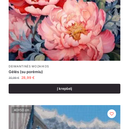
DEIMANTINĖS MOZAIKOS
Gėlės (su porėmiu)
28,99
€
30,99
€
Į krepšelį
40x50 cm