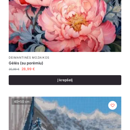
DEIMANTINĖS MOZAIKOS
Gėlės (su porėmiu)
28,99
€
30,99
€
Į krepšelį
40x50 cm