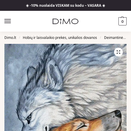
☀️ -10% nuolaida VISKAM su kodu – VASARA ☀️
0
Dimo.lt
Hobių ir laisvalaikio prekės, unikalios dovanos
Deimantinės Mozaikos
/
/