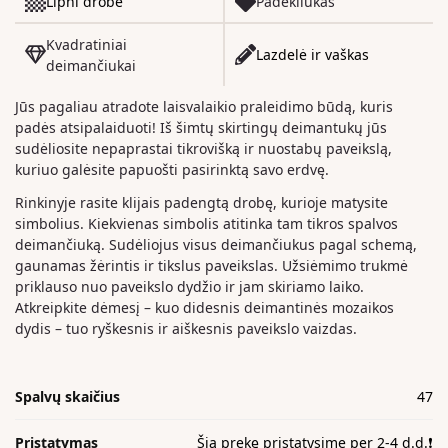
Lipni drobė
Padėkliukas
Kvadratiniai
Lazdelė ir vaškas
deimančiukai
Jūs pagaliau atradote laisvalaikio praleidimo būdą, kuris
padės atsipalaiduoti! Iš šimtų skirtingų deimantukų jūs
sudėliosite nepaprastai tikrovišką ir nuostabų paveikslą,
kuriuo galėsite papuošti pasirinktą savo erdvę.
Rinkinyje rasite klijais padengtą drobę, kurioje matysite
simbolius. Kiekvienas simbolis atitinka tam tikros spalvos
deimančiuką. Sudėliojus visus deimančiukus pagal schemą,
gaunamas žėrintis ir tikslus paveikslas. Užsiėmimo trukmė
priklauso nuo paveikslo dydžio ir jam skiriamo laiko.
Atkreipkite dėmesį – kuo didesnis deimantinės mozaikos
dydis – tuo ryškesnis ir aiškesnis paveikslo vaizdas.
Spalvų skaičius
47
Pristatymas
Šią prekę pristatysime per 2-4 d.d.❗️