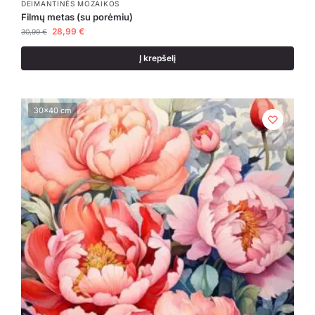
DEIMANTINĖS MOZAIKOS
Filmų metas (su porėmiu)
28,99
€
30,99
€
Į krepšelį
30x40 cm