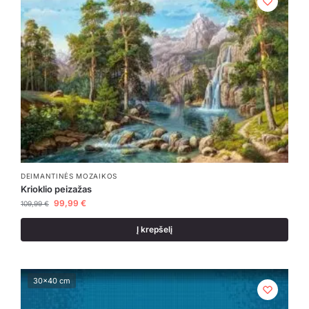
DEIMANTINĖS MOZAIKOS
Krioklio peizažas
99,99
€
109,99
€
Į krepšelį
30x40 cm