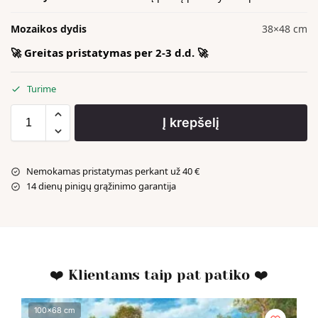
Mozaikos dydis
38×48 cm
🚀 Greitas pristatymas per 2-3 d.d. 🚀
Turime
Į krepšelį
Nemokamas pristatymas perkant už 40 €
14 dienų pinigų grąžinimo garantija
❤️ Klientams taip pat patiko ❤️
100x68 cm