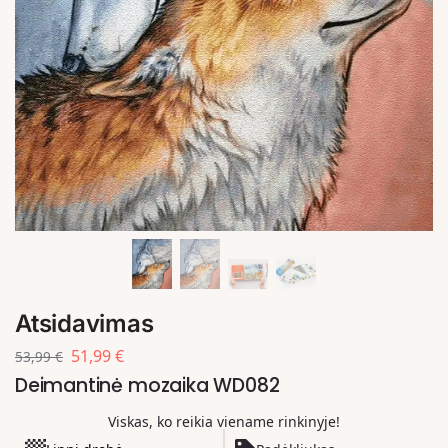
Atsidavimas
51,99
€
53,99
€
Deimantinė mozaika WD082
Viskas, ko reikia viename rinkinyje!