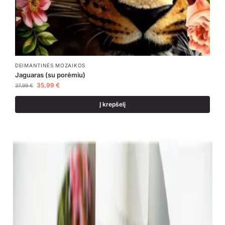
DEIMANTINĖS MOZAIKOS
Jaguaras (su porėmiu)
35,99
€
37,99
€
Į krepšelį