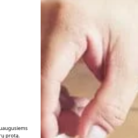
 suaugusiems
rų protą.