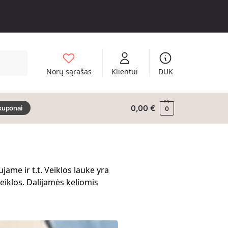
Ieškoti
Norų sąrašas
Klientui
DUK
0,00
€
kuponai
0
ame ir t.t. Veiklos lauke yra
veiklos. Dalijamės keliomis