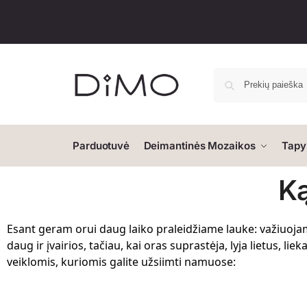
Parduotuvė
Deimantinės Mozaikos
Tapy
Ką
Esant geram orui daug laiko praleidžiame lauke: važiuojame
daug ir įvairios, tačiau, kai oras suprastėja, lyja lietus, 
veiklomis, kuriomis galite užsiimti namuose: