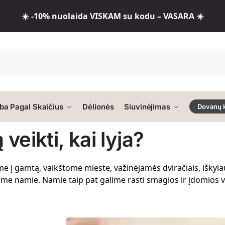
☀️ -10% nuolaida VISKAM su kodu – VASARA ☀️
ba Pagal Skaičius
Dėlionės
Siuvinėjimas
Dovanų 
 veikti, kai lyja?
 į gamtą, vaikštome mieste, važinėjamės dviračiais, iškylauj
liekame namie. Namie taip pat galime rasti smagios ir įdomios 