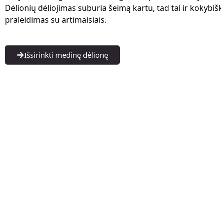
Dėlionių dėliojimas suburia šeimą kartu, tad tai ir kokybiš
praleidimas su artimaisiais.
Išsirinkti medinę dėlionę