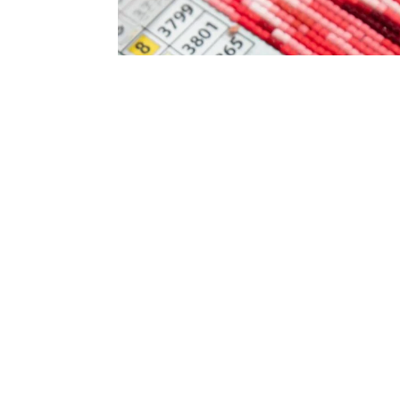
ite visus
ti nesudėtinga,
i akių!
aciją, ugdo