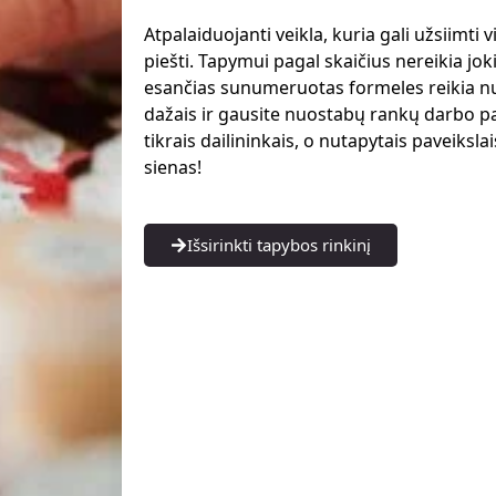
Atpalaiduojanti veikla, kuria gali užsiimti v
piešti. Tapymui pagal skaičius nereikia jo
esančias sunumeruotas formeles reikia n
dažais ir gausite nuostabų rankų darbo pa
tikrais dailininkais, o nutapytais paveiksl
sienas!
Išsirinkti tapybos rinkinį