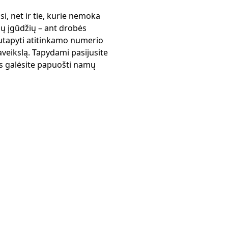
isi, net ir tie, kurie nemoka
kių įgūdžių – ant drobės
utapyti atitinkamo numerio
veikslą. Tapydami pasijusite
ais galėsite papuošti namų