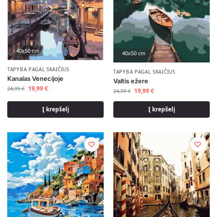
40x50 cm
40x50 cm
TAPYBA PAGAL SKAIČIUS
TAPYBA PAGAL SKAIČIUS
Kanalas Venecijoje
Valtis ežere
19,99
€
24,99
€
19,99
€
24,99
€
Į krepšelį
Į krepšelį