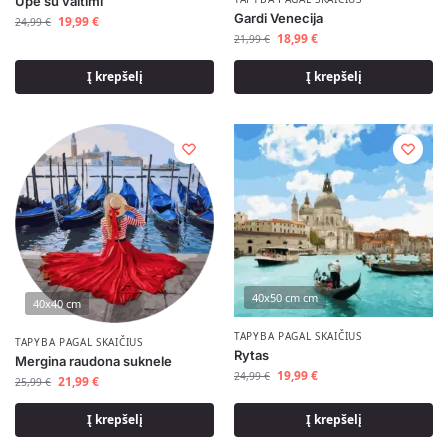
Upė su valtimi
Gardi Venecija
19,99
€
24,99
€
18,99
€
21,99
€
Į krepšelį
Į krepšelį
40x50 cm cm
40x40 cm
TAPYBA PAGAL SKAIČIUS
TAPYBA PAGAL SKAIČIUS
Rytas
Mergina raudona suknele
19,99
€
24,99
€
21,99
€
25,99
€
Į krepšelį
Į krepšelį