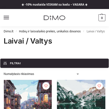
☀️ -10% nuolaida VISKAM su kodu – VASARA ☀️
0
Dimo.lt
Hobių ir laisvalaikio prekės, unikalios dovanos
Laivai / Valtys
/
/
Laivai / Valtys
FILTRAI