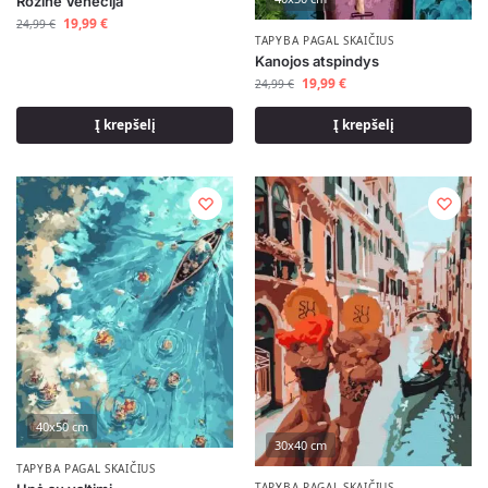
Rožinė Venecija
19,99
€
24,99
€
TAPYBA PAGAL SKAIČIUS
Kanojos atspindys
19,99
€
24,99
€
Į krepšelį
Į krepšelį
40x50 cm
30x40 cm
TAPYBA PAGAL SKAIČIUS
TAPYBA PAGAL SKAIČIUS