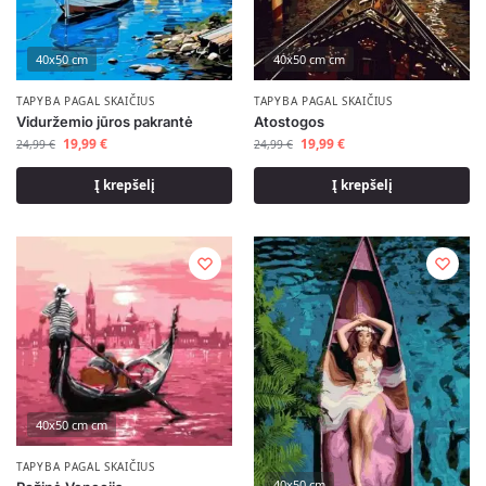
40x50 cm
40x50 cm cm
TAPYBA PAGAL SKAIČIUS
TAPYBA PAGAL SKAIČIUS
Viduržemio jūros pakrantė
Atostogos
19,99
€
19,99
€
24,99
€
24,99
€
Į krepšelį
Į krepšelį
40x50 cm cm
TAPYBA PAGAL SKAIČIUS
40x50 cm