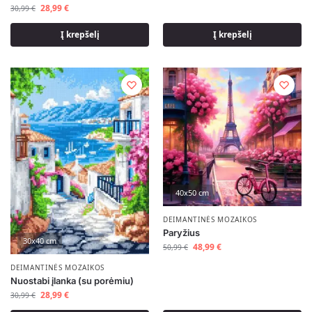
28,99
€
30,99
€
Į krepšelį
Į krepšelį
40x50 cm
DEIMANTINĖS MOZAIKOS
Paryžius
30x40 cm
48,99
€
50,99
€
DEIMANTINĖS MOZAIKOS
Nuostabi įlanka (su porėmiu)
28,99
€
30,99
€