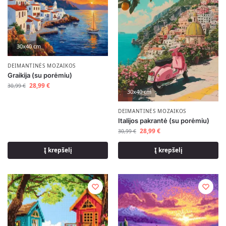
30x40 cm
DEIMANTINĖS MOZAIKOS
Graikija (su porėmiu)
28,99
€
30,99
€
30x40 cm
DEIMANTINĖS MOZAIKOS
Italijos pakrantė (su porėmiu)
28,99
€
30,99
€
Į krepšelį
Į krepšelį