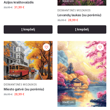
30x40 cm
Azijos kraštovaizdis
31,99
€
33,99
€
DEIMANTINĖS MOZAIKOS
Levandų laukas (su porėmiu)
28,99
€
30,99
€
Į krepšelį
Į krepšelį
30x40 cm
DEIMANTINĖS MOZAIKOS
Miesto gatvė (su porėmiu)
28,99
€
30,99
€
30x40 cm