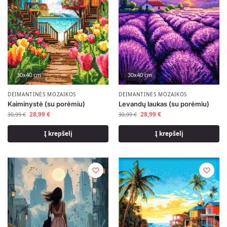
30x40 cm
30x40 cm
DEIMANTINĖS MOZAIKOS
DEIMANTINĖS MOZAIKOS
Kaiminystė (su porėmiu)
Levandų laukas (su porėmiu)
28,99
€
28,99
€
30,99
€
30,99
€
Į krepšelį
Į krepšelį