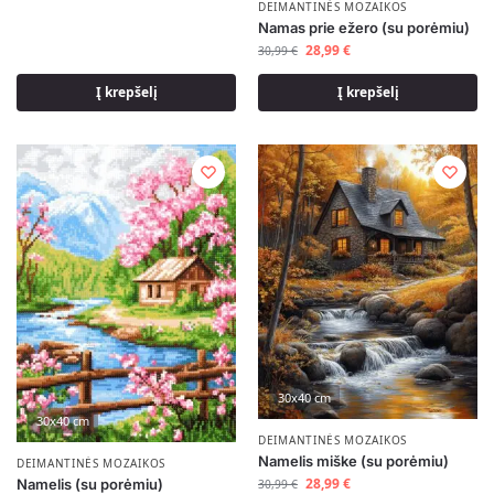
DEIMANTINĖS MOZAIKOS
Namas prie ežero (su porėmiu)
28,99
€
30,99
€
Į krepšelį
Į krepšelį
30x40 cm
30x40 cm
DEIMANTINĖS MOZAIKOS
Namelis miške (su porėmiu)
DEIMANTINĖS MOZAIKOS
28,99
€
Namelis (su porėmiu)
30,99
€