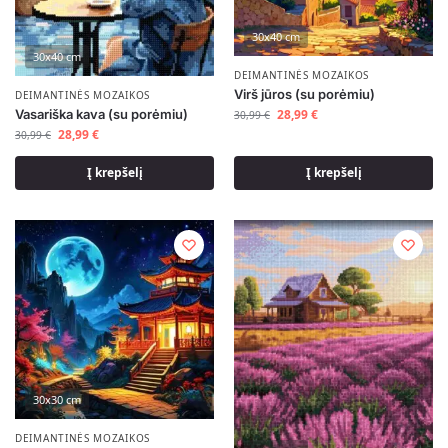
30x40 cm
30x40 cm
DEIMANTINĖS MOZAIKOS
Virš jūros (su porėmiu)
DEIMANTINĖS MOZAIKOS
Vasariška kava (su porėmiu)
28,99
€
30,99
€
28,99
€
30,99
€
Į krepšelį
Į krepšelį
30x30 cm
DEIMANTINĖS MOZAIKOS