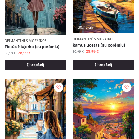
30x40 cm
DEIMANTINĖS MOZAIKOS
DEIMANTINĖS MOZAIKOS
Ramus uostas (su porėmiu)
Pietūs Niujorke (su porėmiu)
28,99
€
30,99
€
28,99
€
30,99
€
Į krepšelį
Į krepšelį