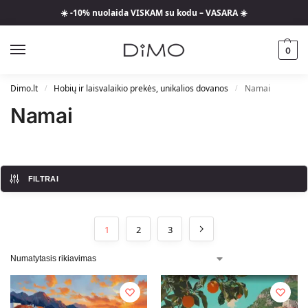
☀️ -10% nuolaida VISKAM su kodu – VASARA ☀️
0
Dimo.lt
Hobių ir laisvalaikio prekės, unikalios dovanos
Namai
/
/
Namai
FILTRAI
1
2
3