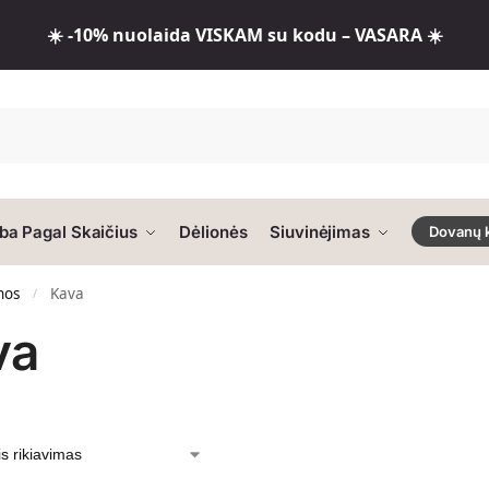
☀️ -10% nuolaida VISKAM su kodu – VASARA ☀️
ba Pagal Skaičius
Dėlionės
Siuvinėjimas
Dovanų 
nos
Kava
/
va