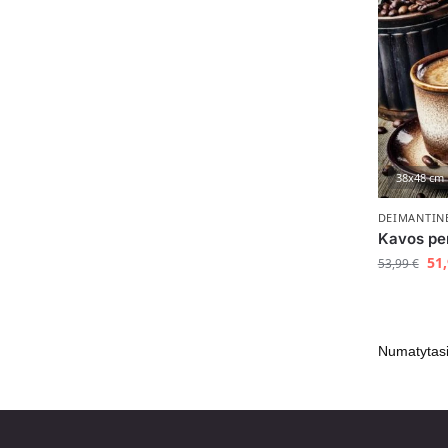
38x48 cm
DEIMANTIN
Kavos pe
51
53,99
€