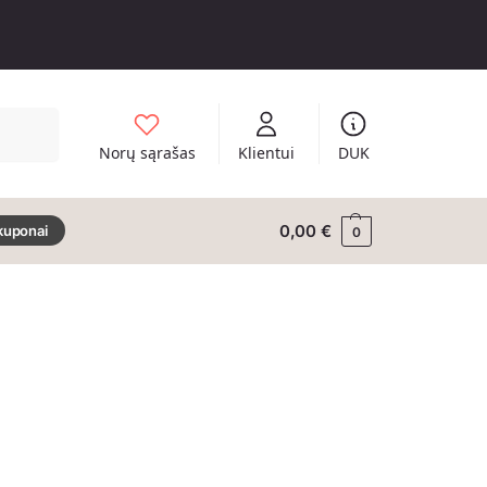
Ieškoti
Norų sąrašas
Klientui
DUK
0,00
€
kuponai
0