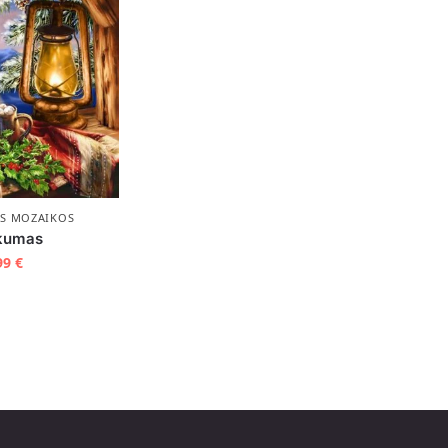
ĖS MOZAIKOS
ukumas
99
€