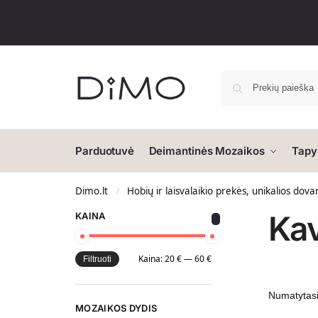
Parduotuvė
Deimantinės Mozaikos
Tapy
Dimo.lt
Hobių ir laisvalaikio prekės, unikalios dova
/
Ka
KAINA
Kaina:
20 €
—
60 €
Filtruoti
MOZAIKOS DYDIS