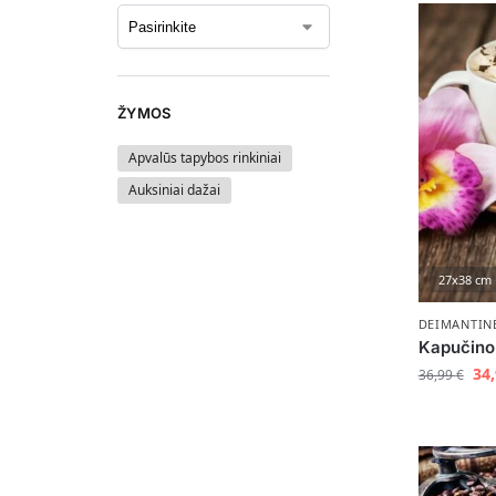
ŽYMOS
Apvalūs tapybos rinkiniai
Auksiniai dažai
27x38 cm
DEIMANTIN
Kapučino
34
36,99
€