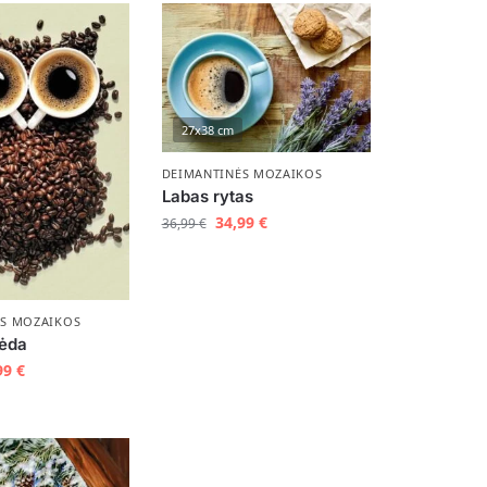
27x38 cm
DEIMANTINĖS MOZAIKOS
Labas rytas
34,99
€
36,99
€
ĖS MOZAIKOS
lėda
99
€