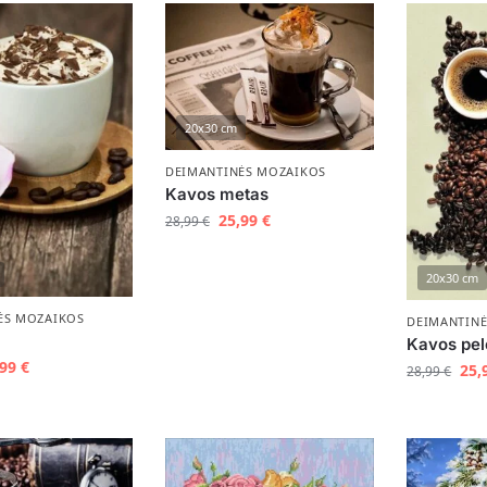
20x30 cm
DEIMANTINĖS MOZAIKOS
Kavos metas
25,99
€
28,99
€
20x30 cm
ĖS MOZAIKOS
DEIMANTIN
Kavos pe
,99
€
25,
28,99
€