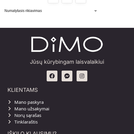
Jūsų kūrybingam laisvalaikiui
KLIENTAMS
Mano paskyra
Mano užsakymai
Norų sąrašas
Tinklaraštis
IŠKILO KLAUSIMŲ?