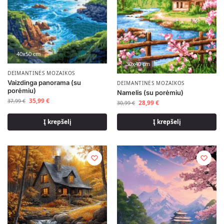
40x50 cm
30x40 cm
DEIMANTINĖS MOZAIKOS
Vaizdinga panorama (su
DEIMANTINĖS MOZAIKOS
porėmiu)
Namelis (su porėmiu)
35,99
€
37,99
€
28,99
€
30,99
€
Į krepšelį
Į krepšelį