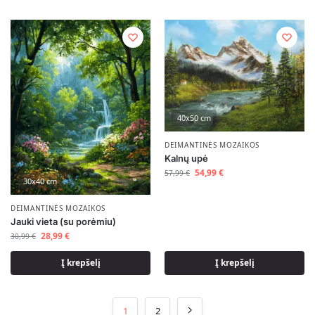
40x50 cm
DEIMANTINĖS MOZAIKOS
Kalnų upė
54,99
€
57,99
€
30x40 cm
DEIMANTINĖS MOZAIKOS
Jauki vieta (su porėmiu)
28,99
€
30,99
€
Į krepšelį
Į krepšelį
1
2