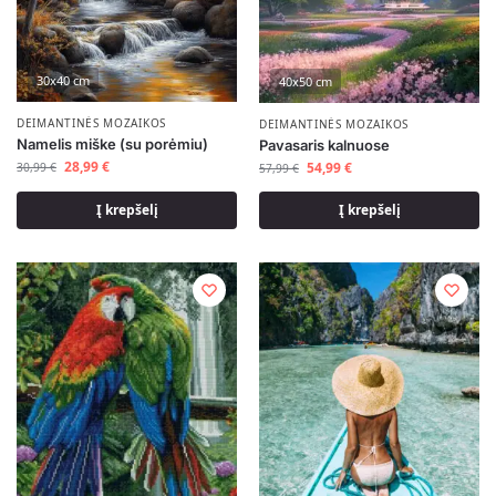
30x40 cm
40x50 cm
DEIMANTINĖS MOZAIKOS
DEIMANTINĖS MOZAIKOS
Namelis miške (su porėmiu)
Pavasaris kalnuose
28,99
€
54,99
€
30,99
€
57,99
€
Į krepšelį
Į krepšelį