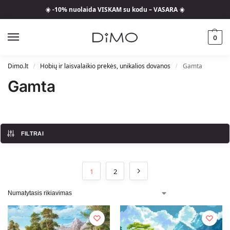
☀️ -10% nuolaida VISKAM su kodu – VASARA ☀️
0
Dimo.lt
Hobių ir laisvalaikio prekės, unikalios dovanos
Gamta
/
/
Gamta
FILTRAI
1
2