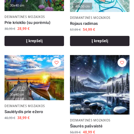
30x40 cm
40x50 cm
DEIMANTINĖS MOZAIKOS
DEIMANTINĖS MOZAIKOS
Prie krioklio (su porėmiu)
Rojaus radimas
28,99
€
30,99
€
54,99
€
57,99
€
Į krepšelį
Į krepšelį
30x40 cm
DEIMANTINĖS MOZAIKOS
40x40 cm
Saulėlydis prie ežero
38,99
€
40,99
€
DEIMANTINĖS MOZAIKOS
Šiaurės pašvaistė
48,99
€
50,99
€