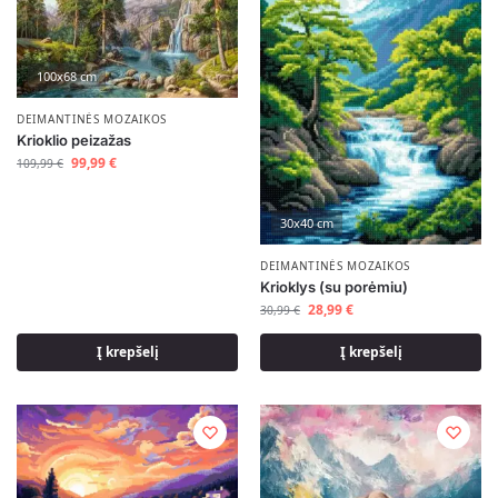
100x68 cm
DEIMANTINĖS MOZAIKOS
Krioklio peizažas
99,99
€
109,99
€
30x40 cm
DEIMANTINĖS MOZAIKOS
Krioklys (su porėmiu)
28,99
€
30,99
€
Į krepšelį
Į krepšelį