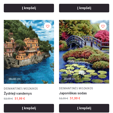
Į krepšelį
Į krepšelį
38x48 cm
38x48 cm
DEIMANTINĖS MOZAIKOS
DEIMANTINĖS MOZAIKOS
Japoniškas sodas
Žydrieji vandenys
51,99
€
51,99
€
53,99
€
53,99
€
Į krepšelį
Į krepšelį