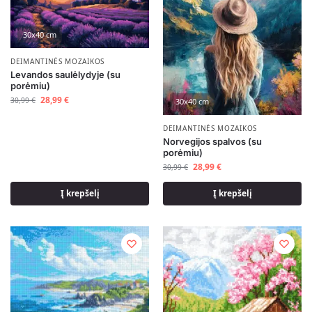
30x40 cm
DEIMANTINĖS MOZAIKOS
Levandos saulėlydyje (su
porėmiu)
28,99
€
30,99
€
30x40 cm
DEIMANTINĖS MOZAIKOS
Norvegijos spalvos (su
porėmiu)
28,99
€
30,99
€
Į krepšelį
Į krepšelį