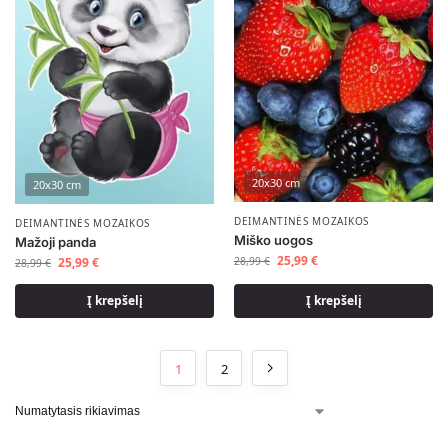
20x30 cm
20x30 cm
DEIMANTINĖS MOZAIKOS
DEIMANTINĖS MOZAIKOS
Miško uogos
Mažoji panda
25,99
€
25,99
€
28,99
€
28,99
€
Į krepšelį
Į krepšelį
1
2