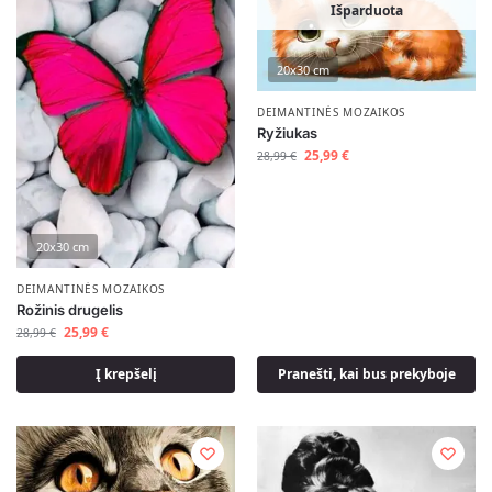
Išparduota
20x30 cm
DEIMANTINĖS MOZAIKOS
Ryžiukas
25,99
€
28,99
€
20x30 cm
DEIMANTINĖS MOZAIKOS
Rožinis drugelis
25,99
€
28,99
€
Į krepšelį
Pranešti, kai bus prekyboje