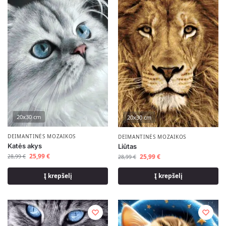
20x30 cm
20x30 cm
DEIMANTINĖS MOZAIKOS
DEIMANTINĖS MOZAIKOS
Katės akys
Liūtas
25,99
€
25,99
€
28,99
€
28,99
€
Į krepšelį
Į krepšelį