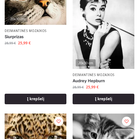
20x30 cm
DEIMANTINĖS MOZAIKOS
Siurprizas
25,99
€
28,99
€
20x30 cm
DEIMANTINĖS MOZAIKOS
Audrey Hepburn
25,99
€
28,99
€
Į krepšelį
Į krepšelį