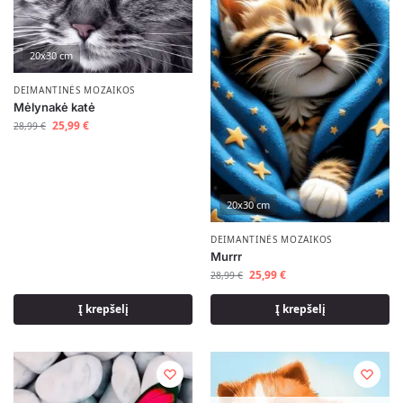
20x30 cm
DEIMANTINĖS MOZAIKOS
Mėlynakė katė
25,99
€
28,99
€
20x30 cm
DEIMANTINĖS MOZAIKOS
Murrr
25,99
€
28,99
€
Į krepšelį
Į krepšelį