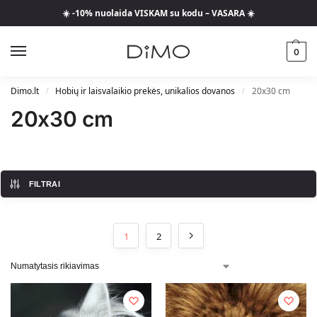
☀️ -10% nuolaida VISKAM su kodu – VASARA ☀️
0
Dimo.lt
Hobių ir laisvalaikio prekės, unikalios dovanos
20x30 cm
/
/
20x30 cm
FILTRAI
1
2