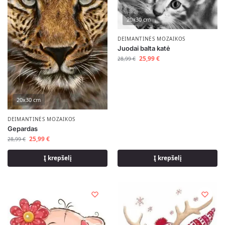
20x30 cm
DEIMANTINĖS MOZAIKOS
Juodai balta katė
25,99
€
28,99
€
20x30 cm
DEIMANTINĖS MOZAIKOS
Gepardas
25,99
€
28,99
€
Į krepšelį
Į krepšelį