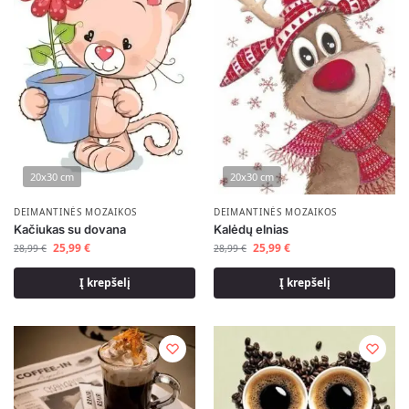
20x30 cm
20x30 cm
DEIMANTINĖS MOZAIKOS
DEIMANTINĖS MOZAIKOS
Kačiukas su dovana
Kalėdų elnias
25,99
€
25,99
€
28,99
€
28,99
€
Į krepšelį
Į krepšelį