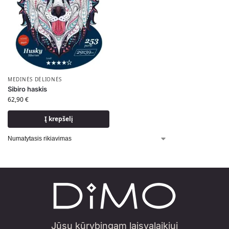
MEDINĖS DĖLIONĖS
Sibiro haskis
62,90
€
Į krepšelį
Jūsų kūrybingam laisvalaikiui