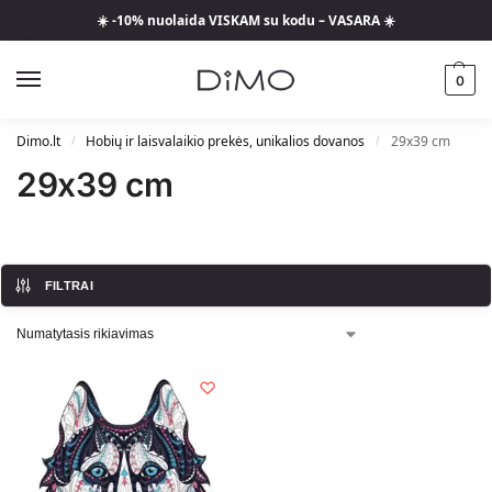
☀️ -10% nuolaida VISKAM su kodu – VASARA ☀️
0
Dimo.lt
Hobių ir laisvalaikio prekės, unikalios dovanos
29x39 cm
/
/
29x39 cm
FILTRAI