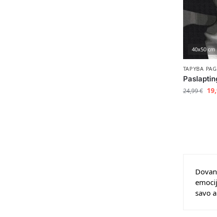
40x50 cm
TAPYBA PAG
Paslaptin
19
24,99
€
Dovano
emocij
savo a