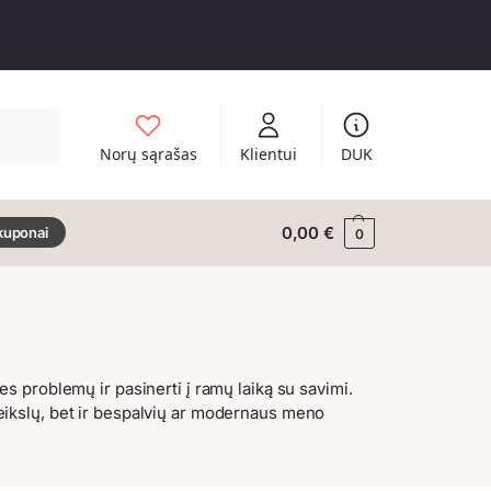
Ieškoti
Norų sąrašas
Klientui
DUK
0,00
€
kuponai
0
ies problemų ir pasinerti į ramų laiką su savimi.
veikslų, bet ir bespalvių ar modernaus meno