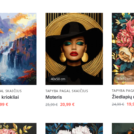
40x50 cm
40x50 cm
TAPYBA PAG
AL SKAIČIUS
TAPYBA PAGAL SKAIČIUS
Žiedlapių
kriokliai
Moteris
19,
,99
€
20,99
€
24,99
€
25,99
€