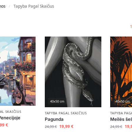
nos
Tapyba Pagal Skaičius
/
40x50 cm
40x50 cm
AL SKAIČIUS
TAPYBA PAGAL SKAIČIUS
TAPYBA PAG
enecijoje
Pagunda
Meilės šeš
,99
€
19,99
€
19,
24,99
€
24,99
€