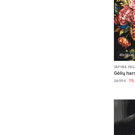
40x50 cm
TAPYBA PAG
Gėlių har
19
24,99
€