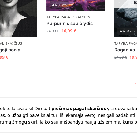
I
40x50 cm
TAPYBA PAGAL SKAIČIUS
Purpurinis saulėlydis
16,99
€
24,99
€
40x50 cm
AL SKAIČIUS
TAPYBA PAG
goji ponia
Raganius
,99
€
19,
24,99
€
kite laisvalaikį! Dimo.lt
piešimas pagal skaičius
yra dovana kuri
as, o užbaigti paveikslai turi išliekamąją vertę, nes gali padabint
rtimą žmogų skirti laiko sau ir išbandyti naują užsiėmimą, kuris p