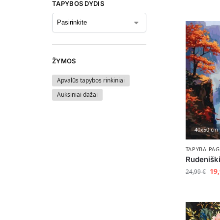
TAPYBOS DYDIS
ŽYMOS
Apvalūs tapybos rinkiniai
Auksiniai dažai
40x50 cm
TAPYBA PAG
Rudeniški 
19
24,99
€